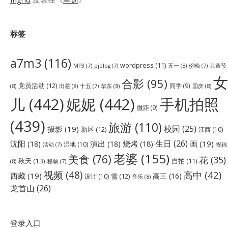
标签
a7m3
(116)
wordpress
(11)
五一
(8)
儿童节
MP3
(7)
pjblog
(7)
傍晚
(7)
女
合影
(95)
党员活动
(12)
同学
(9)
(8)
出差
(8)
华东
(8)
国庆
(8)
十五
(7)
儿
(442)
妮妮
(442)
手机拍照
微距
(9)
(439)
旅游
(110)
校园
(25)
摄影
(19)
新区
(12)
江西
(10)
生日
(26)
沈阳
(18)
演出
(18)
烧烤
(18)
画
(19)
湿地
(10)
祝福
活动
(7)
老婆
(155)
美食
(76)
花
(35)
秋天
(13)
自拍
(11)
(8)
移轴
(7)
视频
(48)
高中
(42)
西藏
(19)
高三
(16)
雪
(12)
设计
(10)
音乐
(8)
龙首山
(26)
登录入口