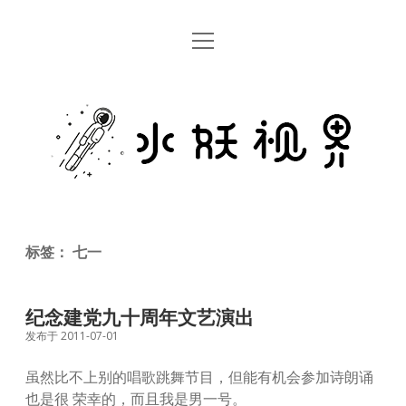
open
首页
menu
留言板
水
关于
妖
视
rss
email
weibo
界
标签：
七一
纪念建党九十周年文艺演出
发布于 2011-07-01
虽然比不上别的唱歌跳舞节目，但能有机会参加诗朗诵
也是很 荣幸的，而且我是男一号。