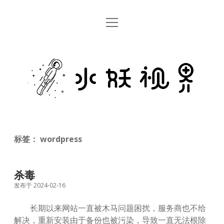
open
首页
menu
留言板
水
关于
妖
视
rss
email
weibo
界
标签：
wordpress
杀毒
发布于 2024-02-16
长期以来网站一直被木马问题困扰，服务商也不给
解决，重新安装由于备份也被污染，导致一直无法根除