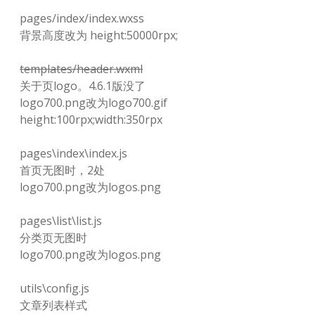
pages/index/index.wxss
背景高度改为 height:50000rpx;
templates/header.wxml
关于页logo。4.6.1版没了
logo700.png改为logo700.gif
height:100rpx;width:350rpx
pages\index\index.js
首页无图时，2处
logo700.png改为logos.png
pages\list\list.js
分类页无图时
logo700.png改为logos.png
utils\config.js
文章列表样式