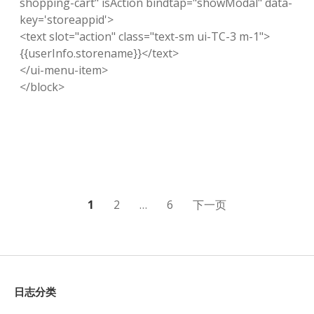
shopping-cart" isAction bindtap="showModal" data-
key='storeappid'>
<text slot="action" class="text-sm ui-TC-3 m-1">
{{userInfo.storename}}</text>
</ui-menu-item>
</block>
文
1
2
…
6
下一页
章
分
页
Sidebar
日志分类