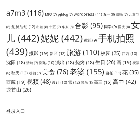
a7m3
(116)
wordpress
(11)
五一
(8)
儿童节
MP3
(7)
pjblog
(7)
傍晚
(7)
女
合影
(95)
党员活动
(12)
同学
(9)
(8)
出差
(8)
华东
(8)
国庆
(8)
十五
(7)
儿
(442)
妮妮
(442)
手机拍照
微距
(9)
(439)
旅游
(110)
校园
(25)
摄影
(19)
新区
(12)
江西
(10)
生日
(26)
沈阳
(18)
演出
(18)
烧烤
(18)
画
(19)
湿地
(10)
祝福
活动
(7)
老婆
(155)
美食
(76)
花
(35)
秋天
(13)
自拍
(11)
(8)
移轴
(7)
视频
(48)
高中
(42)
西藏
(19)
高三
(16)
雪
(12)
设计
(10)
音乐
(8)
龙首山
(26)
登录入口