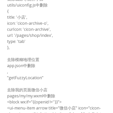
utils/uiconfig.js中删除
{
title: '小店',
icon: 'cicon-archive-o',
curIcon: 'cicon-archive',
url: '/pages/shop/index',
type: 'tab'
},
去除模糊地理位置
app.json中删除
,
"getFuzzyLocation"
去除我的页面微信小店
pages/my/my.wxml中删除
<block wx:if="{{openid !=''}}">
<ui-menu-item arrow title="微信小店" icon="cicon-