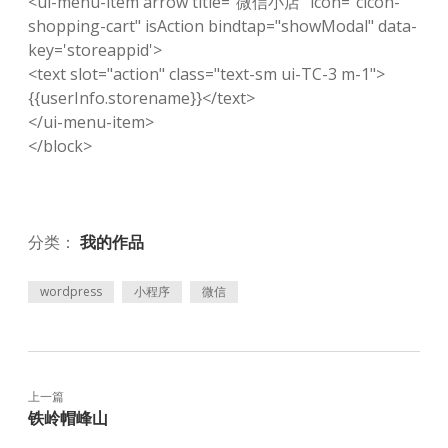
<ui-menu-item arrow title="微信小店" icon="cicon-
shopping-cart" isAction bindtap="showModal" data-
key='storeappid'>
<text slot="action" class="text-sm ui-TC-3 m-1">
{{userInfo.storename}}</text>
</ui-menu-item>
</block>
分类：
我的作品
wordpress
小程序
微信
上一篇
铁岭帽峰山