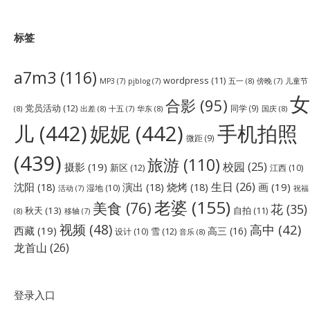
标签
a7m3
(116)
wordpress
(11)
五一
(8)
儿童节
MP3
(7)
pjblog
(7)
傍晚
(7)
女
合影
(95)
党员活动
(12)
同学
(9)
(8)
出差
(8)
华东
(8)
国庆
(8)
十五
(7)
儿
(442)
妮妮
(442)
手机拍照
微距
(9)
(439)
旅游
(110)
校园
(25)
摄影
(19)
新区
(12)
江西
(10)
生日
(26)
沈阳
(18)
演出
(18)
烧烤
(18)
画
(19)
湿地
(10)
祝福
活动
(7)
老婆
(155)
美食
(76)
花
(35)
秋天
(13)
自拍
(11)
(8)
移轴
(7)
视频
(48)
高中
(42)
西藏
(19)
高三
(16)
雪
(12)
设计
(10)
音乐
(8)
龙首山
(26)
登录入口