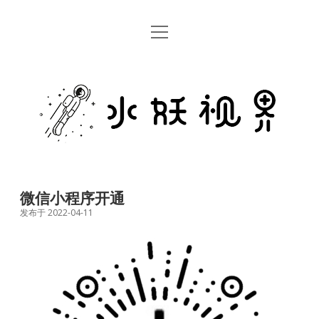
open
首页
menu
留言板
水
关于
妖
视
rss
email
weibo
界
微信小程序开通
发布于 2022-04-11