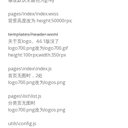
修改默认主题色为grey
pages/index/index.wxss
背景高度改为 height:50000rpx;
templates/header.wxml
关于页logo。4.6.1版没了
logo700.png改为logo700.gif
height:100rpx;width:350rpx
pages\index\index.js
首页无图时，2处
logo700.png改为logos.png
pages\list\list.js
分类页无图时
logo700.png改为logos.png
utils\config.js