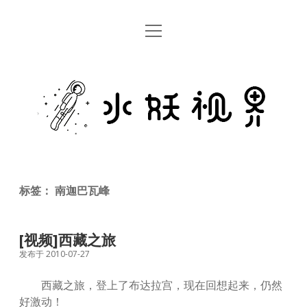
open
首页
menu
留言板
水
关于
妖
视
rss
email
weibo
界
标签：
南迦巴瓦峰
[视频]西藏之旅
发布于 2010-07-27
西藏之旅，登上了布达拉宫，现在回想起来，仍然
好激动！