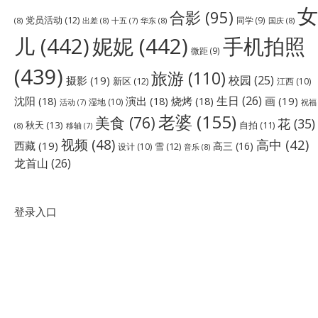
女
合影
(95)
党员活动
(12)
同学
(9)
(8)
出差
(8)
华东
(8)
国庆
(8)
十五
(7)
儿
(442)
妮妮
(442)
手机拍照
微距
(9)
(439)
旅游
(110)
校园
(25)
摄影
(19)
新区
(12)
江西
(10)
生日
(26)
沈阳
(18)
演出
(18)
烧烤
(18)
画
(19)
湿地
(10)
祝福
活动
(7)
老婆
(155)
美食
(76)
花
(35)
秋天
(13)
自拍
(11)
(8)
移轴
(7)
视频
(48)
高中
(42)
西藏
(19)
高三
(16)
雪
(12)
设计
(10)
音乐
(8)
龙首山
(26)
登录入口