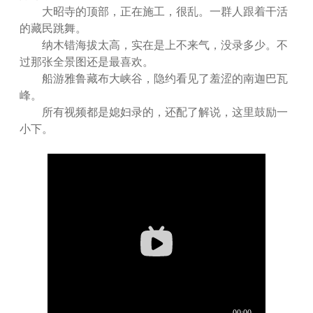
大昭寺的顶部，正在施工，很乱。一群人跟着干活
的藏民跳舞。
纳木错海拔太高，实在是上不来气，没录多少。不
过那张全景图还是最喜欢。
船游雅鲁藏布大峡谷，隐约看见了羞涩的南迦巴瓦
峰。
所有视频都是媳妇录的，还配了解说，这里鼓励一
小下。