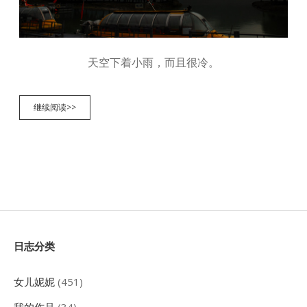
天空下着小雨，而且很冷。
西
继续阅读>>
藏
之
旅
第
七
天
雅
鲁
藏
布
Sidebar
大
日志分类
峡
谷、
南
女儿妮妮
(451)
迦
巴
我的作品
(34)