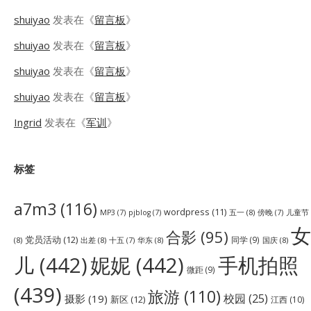
shuiyao
发表在《
留言板
》
shuiyao
发表在《
留言板
》
shuiyao
发表在《
留言板
》
shuiyao
发表在《
留言板
》
Ingrid
发表在《
军训
》
标签
a7m3
(116)
wordpress
(11)
五一
(8)
儿童节
MP3
(7)
pjblog
(7)
傍晚
(7)
女
合影
(95)
党员活动
(12)
同学
(9)
(8)
出差
(8)
华东
(8)
国庆
(8)
十五
(7)
儿
(442)
妮妮
(442)
手机拍照
微距
(9)
(439)
旅游
(110)
校园
(25)
摄影
(19)
新区
(12)
江西
(10)