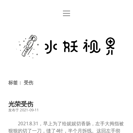
open
首页
menu
留言板
水
关于
妖
视
rss
email
weibo
界
标签：
受伤
光荣受伤
发布于 2021-09-11
2021.8.31，早上为了给妮妮切香肠，左手大拇指被
狠狠的切了一刀，缝了4针，半个月拆线。这回左手彻