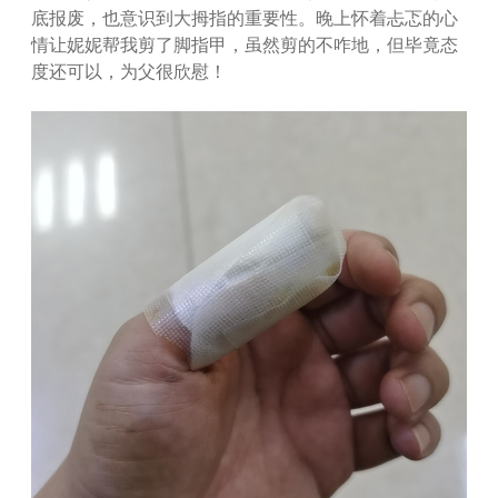
底报废，也意识到大拇指的重要性。晚上怀着忐忑的心
情让妮妮帮我剪了脚指甲，虽然剪的不咋地，但毕竟态
度还可以，为父很欣慰！