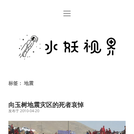
open
首页
menu
留言板
水
关于
妖
视
rss
email
weibo
界
标签：
地震
向玉树地震灾区的死者哀悼
发布于 2010-04-20