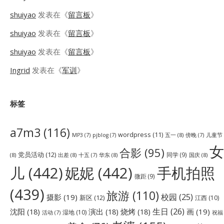
shuiyao
发表在《
留言板
》
shuiyao
发表在《
留言板
》
shuiyao
发表在《
留言板
》
Ingrid
发表在《
军训
》
标签
a7m3
(116)
wordpress
(11)
五一
(8)
儿童节
MP3
(7)
pjblog
(7)
傍晚
(7)
女
合影
(95)
党员活动
(12)
同学
(9)
(8)
出差
(8)
华东
(8)
国庆
(8)
十五
(7)
儿
(442)
妮妮
(442)
手机拍照
微距
(9)
(439)
旅游
(110)
校园
(25)
摄影
(19)
新区
(12)
江西
(10)
生日
(26)
沈阳
(18)
演出
(18)
烧烤
(18)
画
(19)
湿地
(10)
祝福
活动
(7)