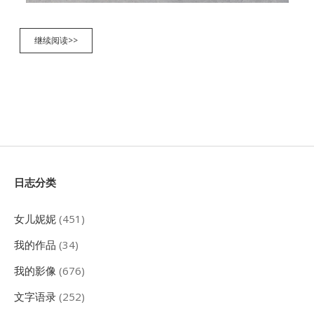
西
继续阅读>>
藏
之
旅
第
六
天
巴
松
措
（31p）
Sidebar
日志分类
女儿妮妮
(451)
我的作品
(34)
我的影像
(676)
文字语录
(252)