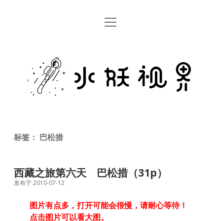
open
首页
menu
留言板
水
关于
妖
视
rss
email
weibo
界
标签：
巴松措
西藏之旅第六天 巴松措（31p）
发布于 2010-07-12
图片有点多，打开可能会很慢，请耐心等待！
点击图片可以看大图。