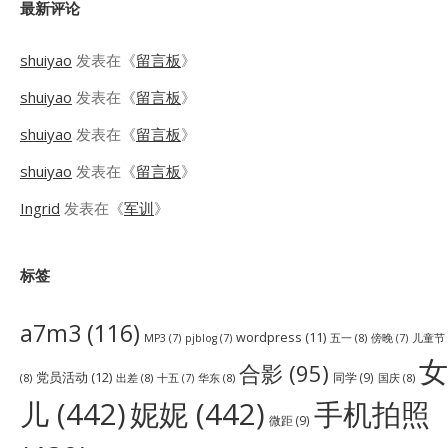
最新评论
shuiyao
发表在《
留言板
》
shuiyao
发表在《
留言板
》
shuiyao
发表在《
留言板
》
shuiyao
发表在《
留言板
》
Ingrid
发表在《
军训
》
标签
a7m3
(116)
wordpress
(11)
五一
(8)
儿童节
MP3
(7)
pjblog
(7)
傍晚
(7)
女
合影
(95)
党员活动
(12)
同学
(9)
(8)
出差
(8)
华东
(8)
国庆
(8)
十五
(7)
儿
(442)
妮妮
(442)
手机拍照
微距
(9)