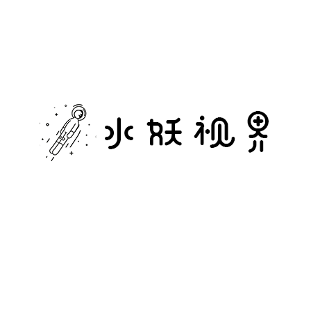
水
妖
视
界