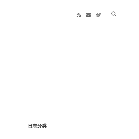
rss
email
weibo
Sidebar
日志分类