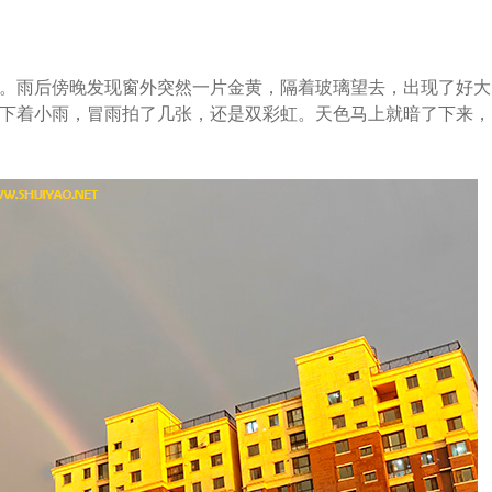
雨后傍晚发现窗外突然一片金黄，隔着玻璃望去，出现了好大
下着小雨，冒雨拍了几张，还是双彩虹。天色马上就暗了下来，