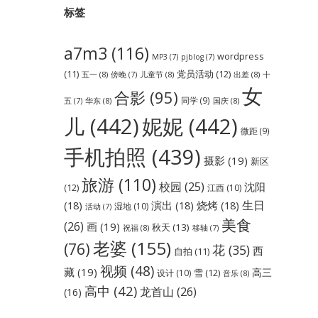
标签
a7m3
(116)
wordpress
MP3
(7)
pjblog
(7)
党员活动
(12)
(11)
五一
(8)
儿童节
(8)
出差
(8)
傍晚
(7)
十
女
合影
(95)
同学
(9)
华东
(8)
国庆
(8)
五
(7)
儿
(442)
妮妮
(442)
微距
(9)
手机拍照
(439)
摄影
(19)
新区
旅游
(110)
校园
(25)
沈阳
(12)
江西
(10)
生日
(18)
演出
(18)
烧烤
(18)
湿地
(10)
活动
(7)
美食
(26)
画
(19)
秋天
(13)
祝福
(8)
移轴
(7)
老婆
(155)
(76)
花
(35)
西
自拍
(11)
视频
(48)
藏
(19)
高三
雪
(12)
设计
(10)
音乐
(8)
高中
(42)
龙首山
(26)
(16)