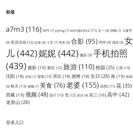
标签
a7m3
(116)
wordpress
(11)
五一
(8)
儿童节
MP3
(7)
pjblog
(7)
傍晚
(7)
女
合影
(95)
党员活动
(12)
同学
(9)
(8)
出差
(8)
华东
(8)
国庆
(8)
十五
(7)
儿
(442)
妮妮
(442)
手机拍照
微距
(9)
(439)
旅游
(110)
校园
(25)
摄影
(19)
新区
(12)
江西
(10)
生日
(26)
沈阳
(18)
演出
(18)
烧烤
(18)
画
(19)
湿地
(10)
祝福
活动
(7)
老婆
(155)
美食
(76)
花
(35)
秋天
(13)
自拍
(11)
(8)
移轴
(7)
视频
(48)
高中
(42)
西藏
(19)
高三
(16)
雪
(12)
设计
(10)
音乐
(8)
龙首山
(26)
登录入口