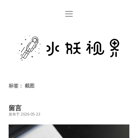
open
首页
menu
留言板
水
关于
妖
视
rss
email
weibo
界
标签：
截图
留言
发布于 2026-05-23