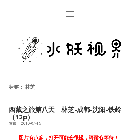
open
首页
menu
留言板
水
关于
妖
视
rss
email
weibo
界
标签：
林芝
西藏之旅第八天 林芝-成都-沈阳-铁岭
（12p）
发布于 2010-07-16
图片有点多，打开可能会很慢，请耐心等待！