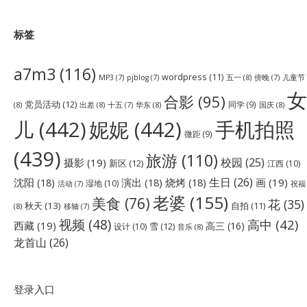
标签
a7m3
(116)
wordpress
(11)
五一
(8)
儿童节
MP3
(7)
pjblog
(7)
傍晚
(7)
女
合影
(95)
党员活动
(12)
同学
(9)
(8)
出差
(8)
华东
(8)
国庆
(8)
十五
(7)
儿
(442)
妮妮
(442)
手机拍照
微距
(9)
(439)
旅游
(110)
校园
(25)
摄影
(19)
新区
(12)
江西
(10)
生日
(26)
沈阳
(18)
演出
(18)
烧烤
(18)
画
(19)
湿地
(10)
祝福
活动
(7)
老婆
(155)
美食
(76)
花
(35)
秋天
(13)
自拍
(11)
(8)
移轴
(7)
视频
(48)
高中
(42)
西藏
(19)
高三
(16)
雪
(12)
设计
(10)
音乐
(8)
龙首山
(26)
登录入口