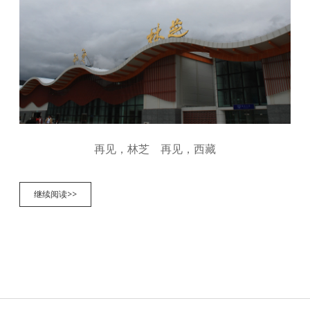
再见，林芝 再见，西藏
西
继续阅读>>
藏
之
旅
第
八
天
林
芝-
成