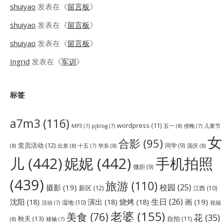
shuiyao
发表在《
留言板
》
shuiyao
发表在《
留言板
》
shuiyao
发表在《
留言板
》
Ingrid
发表在《
军训
》
标签
a7m3
(116)
wordpress
(11)
五一
(8)
儿童节
MP3
(7)
pjblog
(7)
傍晚
(7)
女
合影
(95)
党员活动
(12)
同学
(9)
(8)
出差
(8)
华东
(8)
国庆
(8)
十五
(7)
儿
(442)
妮妮
(442)
手机拍照
微距
(9)
(439)
旅游
(110)
校园
(25)
摄影
(19)
新区
(12)
江西
(10)
生日
(26)
沈阳
(18)
演出
(18)
烧烤
(18)
画
(19)
湿地
(10)
祝福
活动
(7)
老婆
(155)
美食
(76)
花
(35)
秋天
(13)
自拍
(11)
(8)
移轴
(7)