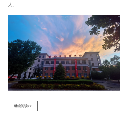
人。
雨
继续阅读>>
后
校
园