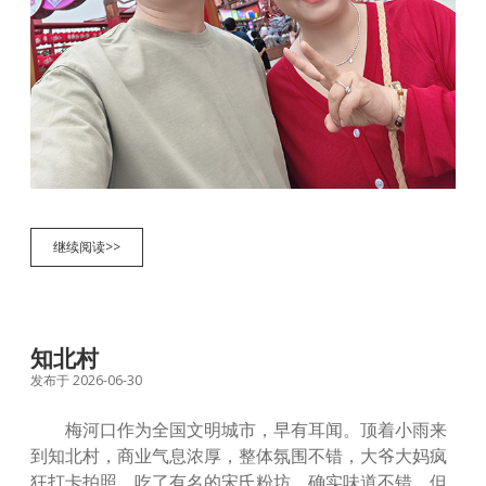
梅
继续阅读>>
河
口
知北村
发布于 2026-06-30
梅河口作为全国文明城市，早有耳闻。顶着小雨来
到知北村，商业气息浓厚，整体氛围不错，大爷大妈疯
狂打卡拍照，吃了有名的宋氏粉坊，确实味道不错。但