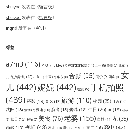
shuiyao
发表在《
留言板
》
shuiyao
发表在《
留言板
》
Ingrid
发表在《
军训
》
标签
a7m3
(116)
wordpress
(11)
五一
(8)
儿童节
MP3
(7)
pjblog
(7)
傍晚
(7)
女
合影
(95)
党员活动
(12)
同学
(9)
(8)
出差
(8)
华东
(8)
国庆
(8)
十五
(7)
儿
(442)
妮妮
(442)
手机拍照
微距
(9)
(439)
旅游
(110)
校园
(25)
摄影
(19)
新区
(12)
江西
(10)
生日
(26)
沈阳
(18)
演出
(18)
烧烤
(18)
画
(19)
湿地
(10)
祝福
活动
(7)
老婆
(155)
美食
(76)
花
(35)
秋天
(13)
自拍
(11)
(8)
移轴
(7)
视频
(48)
高中
(42)
西藏
(19)
高三
(16)
雪
(12)
设计
(10)
音乐
(8)