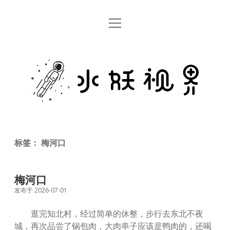
open
首页
menu
留言板
水
关于
妖
视
rss
email
weibo
界
标签：
梅河口
梅河口
发布于 2026-07-01
逛完知北村，经过简单的休整，步行去东北不夜
城，再次品尝了锅包肉，大肉串子应该是鸭肉的，还喝