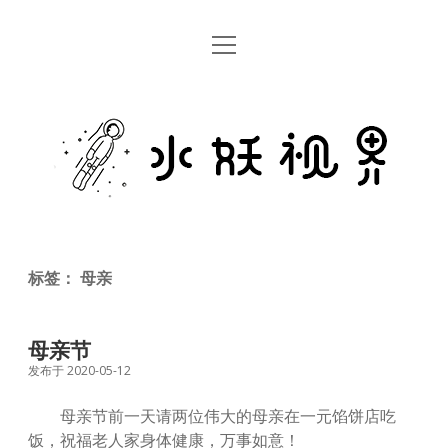
open
首页
menu
留言板
水
关于
妖
视
rss
email
weibo
界
标签：
母亲
母亲节
发布于 2020-05-12
母亲节前一天请两位伟大的母亲在一元馅饼店吃
饭，祝福老人家身体健康，万事如意！