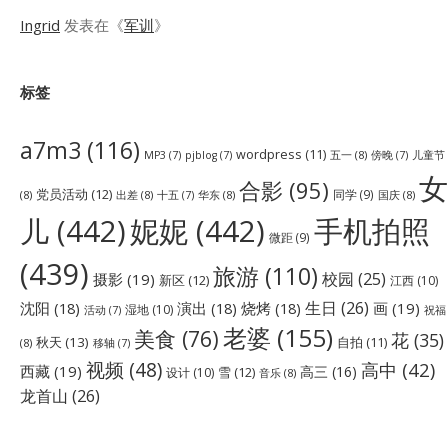
Ingrid
发表在《
军训
》
标签
a7m3
(116)
wordpress
(11)
五一
(8)
儿童节
MP3
(7)
pjblog
(7)
傍晚
(7)
女
合影
(95)
党员活动
(12)
同学
(9)
(8)
出差
(8)
华东
(8)
国庆
(8)
十五
(7)
儿
(442)
妮妮
(442)
手机拍照
微距
(9)
(439)
旅游
(110)
校园
(25)
摄影
(19)
新区
(12)
江西
(10)
生日
(26)
沈阳
(18)
演出
(18)
烧烤
(18)
画
(19)
湿地
(10)
祝福
活动
(7)
老婆
(155)
美食
(76)
花
(35)
秋天
(13)
自拍
(11)
(8)
移轴
(7)
视频
(48)
高中
(42)
西藏
(19)
高三
(16)
雪
(12)
设计
(10)
音乐
(8)
龙首山
(26)