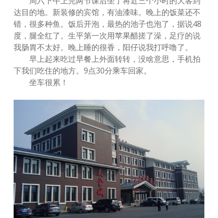
周六下午上完两节课后坐了将近三个小时的大客到
达目的地。新装修的宾馆，有油漆味。晚上的饭菜还不
错，很多种鱼。饭后开泡，最热的池子也泡了，据说48
度，腿全红了。生平第一次用苹果醋搓了澡，足疗的说
我肠胃不太好。晚上睡的很香，阳仔说我打呼噜了。
早上起来吃过早餐上外面转转，没啥意思，手机拍
下我们吃住的地方。9点30分乘车回家。
坐车很累！