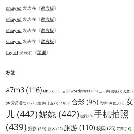
shuiyao
发表在《
留言板
》
shuiyao
发表在《
留言板
》
shuiyao
发表在《
留言板
》
shuiyao
发表在《
留言板
》
Ingrid
发表在《
军训
》
标签
a7m3
(116)
wordpress
(11)
五一
(8)
儿童节
MP3
(7)
pjblog
(7)
傍晚
(7)
女
合影
(95)
党员活动
(12)
同学
(9)
(8)
出差
(8)
华东
(8)
国庆
(8)
十五
(7)
儿
(442)
妮妮
(442)
手机拍照
微距
(9)
(439)
旅游
(110)
校园
(25)
摄影
(19)
新区
(12)
江西
(10)