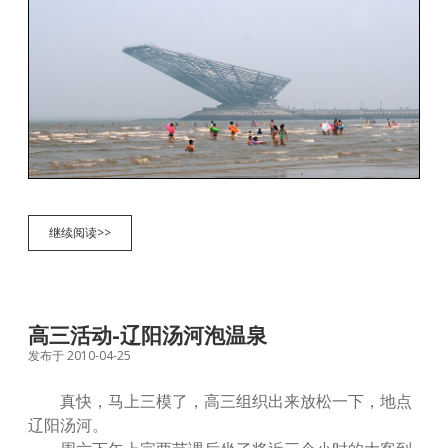
鲅
继续阅读>>
鱼
圈
二
日
游
高三活动-辽阳汤河泡温泉
发布于 2010-04-25
真快，马上三模了，高三组织出来放松一下，地点
辽阳汤河。