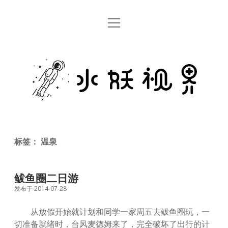
open
首页
menu
留言板
水
关于
妖
视
rss
email
weibo
界
标签：
温泉
鲅鱼圈二日游
发布于 2014-07-28
从放假开始就计划和同学一家周五去鲅鱼圈玩，一
切准备就绪时，台风麦德姆来了，完全破坏了出行的计