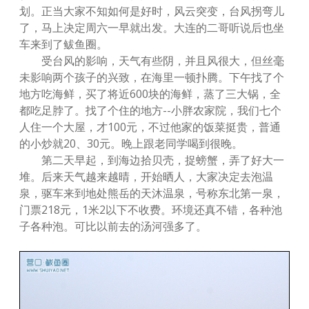
划。正当大家不知如何是好时，风云突变，台风拐弯儿
了，马上决定周六一早就出发。大连的二哥听说后也坐
车来到了鲅鱼圈。
受台风的影响，天气有些阴，并且风很大，但丝毫
未影响两个孩子的兴致，在海里一顿扑腾。下午找了个
地方吃海鲜，买了将近600块的海鲜，蒸了三大锅，全
都吃足脖了。找了个住的地方--小胖农家院，我们七个
人住一个大屋，才100元，不过他家的饭菜挺贵，普通
的小炒就20、30元。晚上跟老同学喝到很晚。
第二天早起，到海边拾贝壳，捉螃蟹，弄了好大一
堆。后来天气越来越晴，开始晒人，大家决定去泡温
泉，驱车来到地处熊岳的天沐温泉，号称东北第一泉，
门票218元，1米2以下不收费。环境还真不错，各种池
子各种泡。可比以前去的汤河强多了。