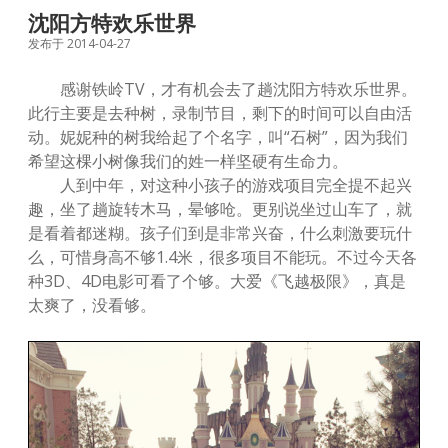
meland
沈阳方特欢乐世界
儿
发布于 2014-04-27
童
成
长
感谢铁岭TV，才有机会去了趟沈阳方特欢乐世界。
乐
此行主要是去种树，录制节目，剩下的时间可以自由活
园
动。妮妮种的树我给起了个名字，叫“石树”，因为我们
希望这棵小树像我们的姓一样坚硬有生命力。
人到中年，对这种小孩子的游戏项目完全提不起兴
趣，坐了趟旋转木马，晕够呛。更别说坐过山车了，就
是看着都迷糊。孩子们到是非常兴奋，什么刺激要玩什
么，可惜身高不够1.4米，很多项目不能玩。不过今天各
种3D、4D电影可看了个够。大爱《飞越极限》，真是
太爽了，没看够。