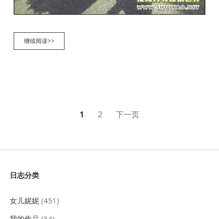
沈
继续阅读>>
阳
方
特
欢
乐
世
界
文
1
2
下一页
章
分
页
Sidebar
日志分类
女儿妮妮
(451)
我的作品
(34)