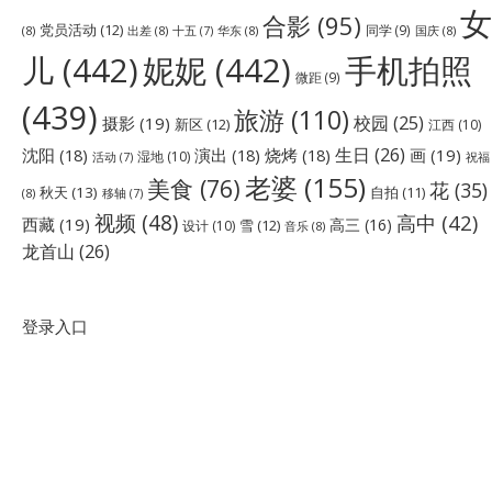
女
合影
(95)
党员活动
(12)
同学
(9)
(8)
出差
(8)
华东
(8)
国庆
(8)
十五
(7)
儿
(442)
妮妮
(442)
手机拍照
微距
(9)
(439)
旅游
(110)
校园
(25)
摄影
(19)
新区
(12)
江西
(10)
生日
(26)
沈阳
(18)
演出
(18)
烧烤
(18)
画
(19)
湿地
(10)
祝福
活动
(7)
老婆
(155)
美食
(76)
花
(35)
秋天
(13)
自拍
(11)
(8)
移轴
(7)
视频
(48)
高中
(42)
西藏
(19)
高三
(16)
雪
(12)
设计
(10)
音乐
(8)
龙首山
(26)
登录入口