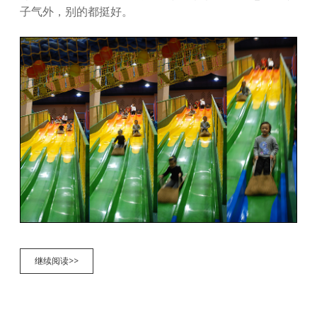
子气外，别的都挺好。
沈
继续阅读>>
阳
万
象
汇