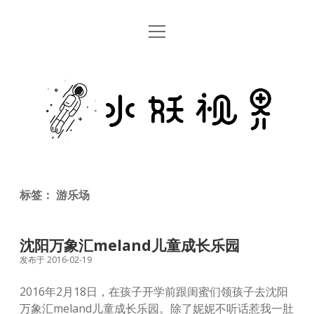
open
首页
menu
留言板
水
关于
妖
视
rss
email
weibo
界
标签：
游乐场
沈阳万象汇meland儿童成长乐园
发布于 2016-02-19
2016年2月18日，在孩子开学前跟闺蜜们领孩子去沈阳
万象汇meland儿童成长乐园。除了妮妮不听话惹我一肚