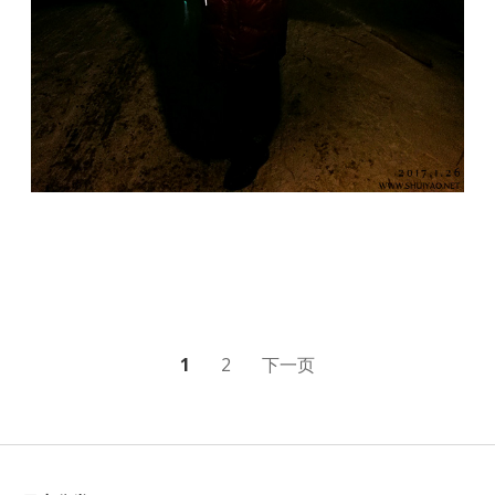
文
1
2
下一页
章
分
页