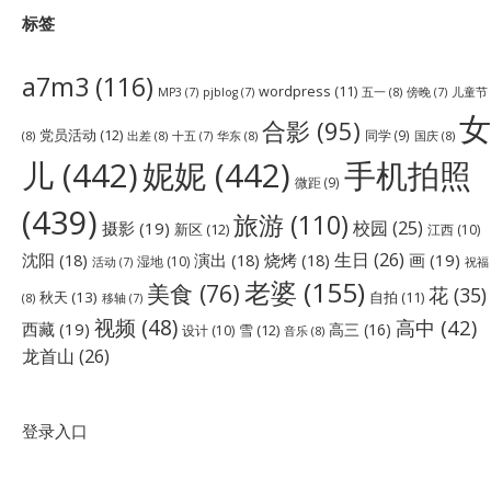
标签
a7m3
(116)
wordpress
(11)
五一
(8)
儿童节
MP3
(7)
pjblog
(7)
傍晚
(7)
女
合影
(95)
党员活动
(12)
同学
(9)
(8)
出差
(8)
华东
(8)
国庆
(8)
十五
(7)
儿
(442)
妮妮
(442)
手机拍照
微距
(9)
(439)
旅游
(110)
校园
(25)
摄影
(19)
新区
(12)
江西
(10)
生日
(26)
沈阳
(18)
演出
(18)
烧烤
(18)
画
(19)
湿地
(10)
祝福
活动
(7)
老婆
(155)
美食
(76)
花
(35)
秋天
(13)
自拍
(11)
(8)
移轴
(7)
视频
(48)
高中
(42)
西藏
(19)
高三
(16)
雪
(12)
设计
(10)
音乐
(8)
龙首山
(26)
登录入口