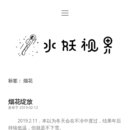
open
首页
menu
留言板
水
关于
妖
视
rss
email
weibo
界
标签：
烟花
烟花绽放
发布于 2019-02-12
2019.2.11，本以为冬天会在不冷中度过，结果年后
持续低温，但就是不下雪。