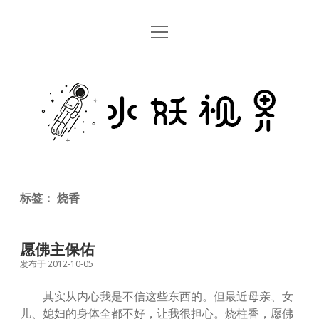
open
首页
menu
留言板
水
关于
妖
视
rss
email
weibo
界
标签：
烧香
愿佛主保佑
发布于 2012-10-05
其实从内心我是不信这些东西的。但最近母亲、女
儿、媳妇的身体全都不好，让我很担心。烧柱香，愿佛