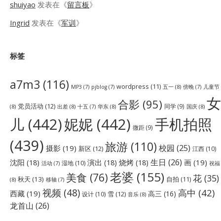
shuiyao
发表在《
留言板
》
Ingrid
发表在《
军训
》
标签
a7m3
(116)
wordpress
(11)
五一
(8)
儿童节
MP3
(7)
pjblog
(7)
傍晚
(7)
女
合影
(95)
党员活动
(12)
同学
(9)
(8)
出差
(8)
华东
(8)
国庆
(8)
十五
(7)
儿
(442)
妮妮
(442)
手机拍照
微距
(9)
(439)
旅游
(110)
校园
(25)
摄影
(19)
新区
(12)
江西
(10)
生日
(26)
沈阳
(18)
演出
(18)
烧烤
(18)
画
(19)
湿地
(10)
祝福
活动
(7)
老婆
(155)
美食
(76)
花
(35)
秋天
(13)
自拍
(11)
(8)
移轴
(7)
视频
(48)
高中
(42)
西藏
(19)
高三
(16)
雪
(12)
设计
(10)
音乐
(8)
龙首山
(26)