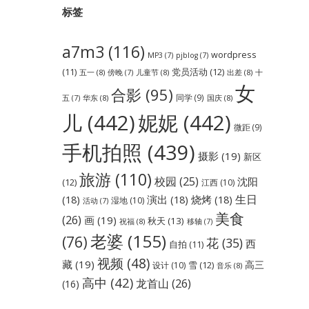
标签
a7m3
(116)
wordpress
MP3
(7)
pjblog
(7)
党员活动
(12)
(11)
五一
(8)
儿童节
(8)
出差
(8)
傍晚
(7)
十
女
合影
(95)
同学
(9)
华东
(8)
国庆
(8)
五
(7)
儿
(442)
妮妮
(442)
微距
(9)
手机拍照
(439)
摄影
(19)
新区
旅游
(110)
校园
(25)
沈阳
(12)
江西
(10)
生日
(18)
演出
(18)
烧烤
(18)
湿地
(10)
活动
(7)
美食
(26)
画
(19)
秋天
(13)
祝福
(8)
移轴
(7)
老婆
(155)
(76)
花
(35)
西
自拍
(11)
视频
(48)
藏
(19)
高三
雪
(12)
设计
(10)
音乐
(8)
高中
(42)
龙首山
(26)
(16)