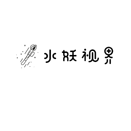
水
妖
视
界