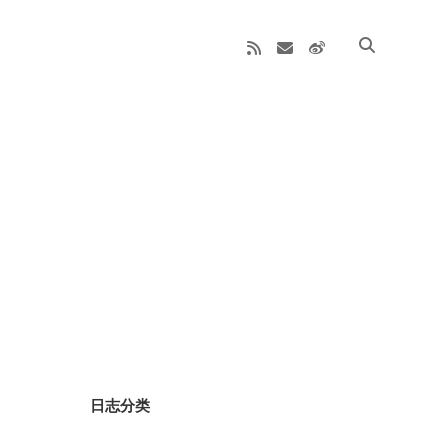
rss
email
weibo
Sidebar
日志分类