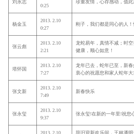
刘永志
珍重友情，心存感动，值此
0:25
2013. 2.10
杨金玉
刚子，我们都是同心的人！
0:27
2013. 2.10
龙蛇易年，真情不减；时空
张云彪
2:21
健康，顺心如意！
2013. 2.10
龙年已去，蛇年已至，新春
塔怀国
7:27
衷心的祝愿您和家人蛇年大
2013. 2.10
张文新
新春快乐
7:49
2013. 2.10
张永玺
张永玺!在新的一年里!祝您
9:37
2013. 2.10
辞旧迎新欢乐间，王林潘明