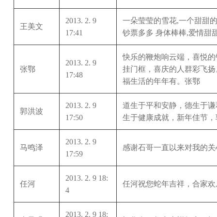
2013. 2. 9
一朵莹莹的雪花,一个甜甜的
王美文
17:41
钞票多多 身体棒棒,爱情甜甜
快乐的鞭炮响云端，喜悦的
2013. 2. 9
张鄂
挂门框，喜庆的人群彩飞扬
17:48
福生活的年年有。张鄂
2013. 2. 9
道生于平和安静，德生于谦
郭洪波
17:50
生于健康成就，新年佳节，
2013. 2. 9
马鸣泽
感谢石哥一直以来对我的关
17:59
2013. 2. 9 18:
任河
任河祝您蛇年吉祥，合家欢
4
2013. 2. 9 18: