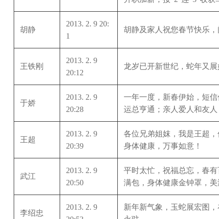
2013. 2. 9 20:
胡静
胡静及家人祝您春节快乐，
1
2013. 2. 9
王铁刚
龙岁已开新世纪，蛇年又展
20:12
2013. 2. 9
一年一度，新春伊始，短信
于娇
20:28
运总亨通；亲人爱人和友人
2013. 2. 9
各位兄弟姐妺，我是王超，
王超
20:39
身体健康，万事如意！
2013. 2. 9
平时太忙，祝福总忘，春有
武江
20:50
满包，身体健康金钟罩，美
2013. 2. 9
新年新气象，玉蛇展宏图，
李绍忠