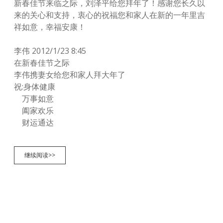
新春佳节来临之际，刘泽平给您拜年了！感谢您长久以
来的关心和支持，衷心的祝福您和家人在新的一年里吉
祥如意，幸福安康！
李伟 2012/1/23 8:45
在新春佳节之际
李伟携妻女给您和家人拜大年了
祝:身体健康
万事如意
阖家欢乐
财运通达
龙
继续阅读>>
年
收
到
的
祝
福
短