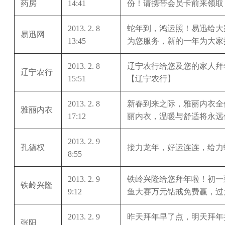
药房
14:41
份！请携带会员卡前来领取
2013. 2. 8
蛇年到，鸿运照！易迅给大
易迅网
13:45
为您服务，新的一年为大家
2013. 2. 8
辽宁农行给您及您的家人拜
辽宁农行
15:51
【辽宁农行】
2013. 2. 8
新春到来之际，雅丽内衣全
雅丽内衣
17:12
丽内衣，温暖与舒适将永远
2013. 2. 9
孔德权
接力龙年，好运连连，给力
8:55
2013. 2. 9
铁岭兴隆给您拜年啦！初一
铁岭兴隆
9:12
鱼大赛万元钻戒免费赢，过
2013. 2. 9
昨天拜年早了点，明天拜年
张阳