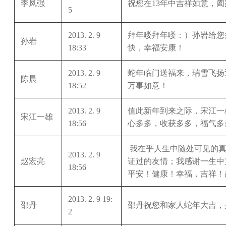
李凤强
祝您在13年中吉祥如意，
5
2013. 2. 9
拜年喽拜年喽：）孙岩给您
孙岩
18:33
快，幸福安康！
2013. 2. 9
蛇年临门送福来，瑞雪飞扬
陈晨
18:52
万事如意！
2013. 2. 9
值此新年到来之际，宋江一
宋江一雄
18:56
心多多，收获多多，福气多
我在乎人生中随处可见的真
2013. 2. 9
赵宏亮
证过的友情；我感谢一生中
18:56
平安！健康！幸福，吉祥！
2013. 2. 9 19:
邵丹
邵丹祝您和家人蛇年大吉，
2