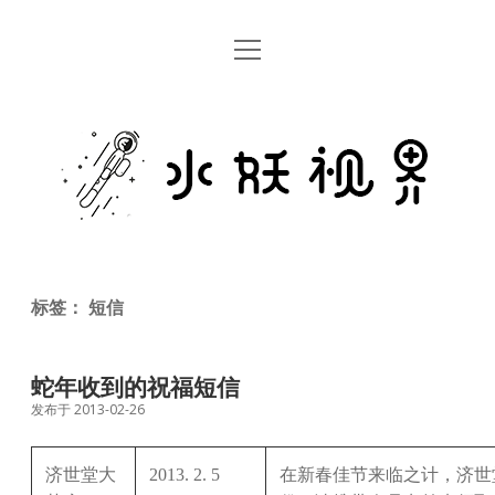
open
首页
menu
留言板
水
关于
妖
视
rss
email
weibo
界
标签：
短信
蛇年收到的祝福短信
发布于 2013-02-26
济世堂大
2013. 2. 5
在新春佳节来临之计，济世