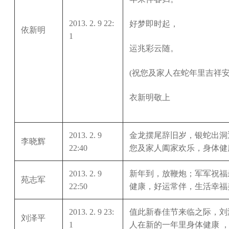
2013. 2. 9 22:
好梦即时起，
依新明
1
运兆彩云随。
(
祝您及家人在蛇年里吉祥
衣新明敬上
2013. 2. 9
金龙摆尾辞旧岁，银蛇出洞
李晓辉
22:40
您及家人阖家欢乐，身体健
2013. 2. 9
新年到，放鞭炮；军军祝福
苑志军
22:50
健康，好运常伴，生活幸福
2013. 2. 9 23:
值此新春佳节来临之际，刘
刘泽平
1
人在新的一年里身体健康 