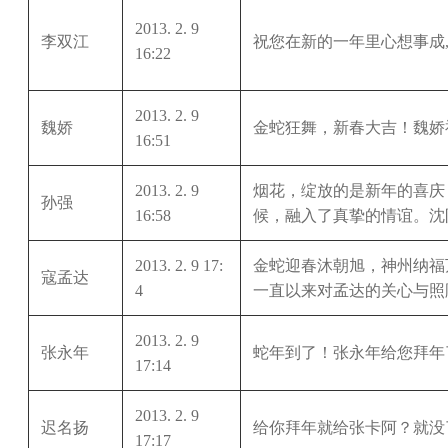
2013. 2. 9
李双江
祝您在新的一年里心想事成
16:22
2013. 2. 9
魏娇
金蛇狂舞，新春大吉！魏娇
16:51
2013. 2. 9
烟花，绽放的是新年的喜庆
孙强
16:58
候，融入了真挚的情谊。沈
2013. 2. 9 17:
金蛇迎春沐朝旭，神州纳福
寇孟达
4
一直以来对孟达的关心与照
2013. 2. 9
张永年
蛇年到了！张永年给您拜年
17:14
2013. 2. 9
迟名扬
给你拜年就给张卡阿？就没
17:17