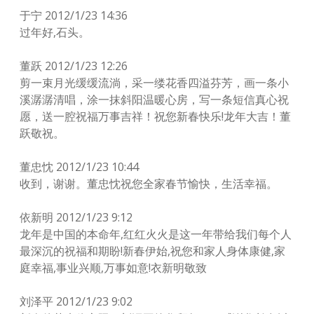
于宁 2012/1/23 14:36
过年好,石头。
董跃 2012/1/23 12:26
剪一束月光缓缓流淌，采一缕花香四溢芬芳，画一条小
溪潺潺清唱，涂一抹斜阳温暖心房，写一条短信真心祝
愿，送一腔祝福万事吉祥！祝您新春快乐!龙年大吉！董
跃敬祝。
董忠忱 2012/1/23 10:44
收到，谢谢。董忠忱祝您全家春节愉快，生活幸福。
依新明 2012/1/23 9:12
龙年是中国的本命年,红红火火是这一年带给我们每个人
最深沉的祝福和期盼!新春伊始,祝您和家人身体康健,家
庭幸福,事业兴顺,万事如意!衣新明敬致
刘泽平 2012/1/23 9:02