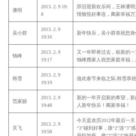
2013. 2. 9 19:
辞旧迎新欢乐间，王林潘明
潘明
8
情愉悦好事连，阖家幸福万
2013. 2. 9
吴小群
新年快乐，吴小群恭祝您身
19:16
2013. 2. 9
又一年即将过去，崭新的一
钱峰
19:17
钱峰携家人祝您家庭幸福，
2013. 2. 9
韩雪
值此春节来临之际,韩雪恭
19:19
2013. 2. 9
新的一年开启新的希望，新
范家丽
19:48
人新年快乐！阖家幸福！
今天是农历2012年最后一天
2013. 2. 9
关飞
“3”碰到好事，接“2”连“3”
19:58
升职加薪，接“2”连“3”收