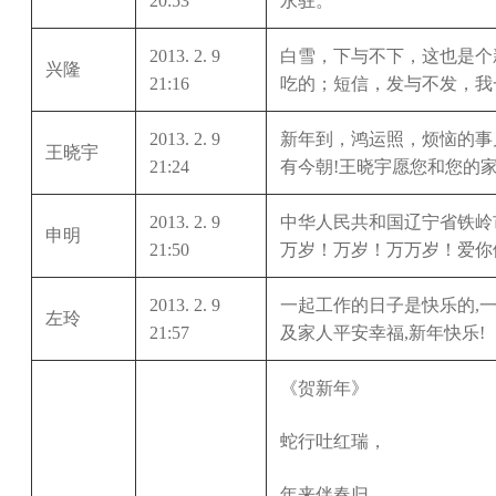
20:53
永驻。
2013. 2. 9
白雪，下与不下，这也是个
兴隆
21:16
吃的；短信，发与不发，我
2013. 2. 9
新年到，鸿运照，烦恼的事
王晓宇
21:24
有今朝!王晓宇愿您和您的家
2013. 2. 9
中华人民共和国辽宁省铁岭
申明
21:50
万岁！万岁！万万岁！爱你
2013. 2. 9
一起工作的日子是快乐的,
左玲
21:57
及家人平安幸福,新年快乐!
《贺新年》
蛇行吐红瑞，
年来伴春归。