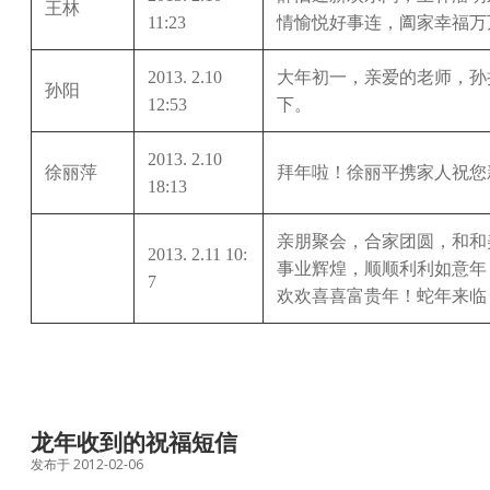
王林
11:23
情愉悦好事连，阖家幸福万
2013. 2.10
大年初一，亲爱的老师，孙
孙阳
12:53
下。
2013. 2.10
徐丽萍
拜年啦！徐丽平携家人祝您
18:13
亲朋聚会，合家团圆，和和
2013. 2.11 10:
事业辉煌，顺顺利利如意年
7
欢欢喜喜富贵年！蛇年来临
龙年收到的祝福短信
发布于 2012-02-06