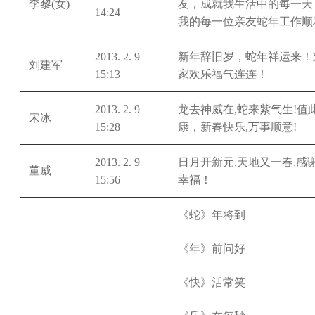
李黎(女)
友，成就我生活中的每一天
14:24
我的每一位亲友蛇年工作顺
2013. 2. 9
新年辞旧岁，蛇年祥运来！
刘建军
15:13
家欢乐福气连连！
2013. 2. 9
龙去神威在,蛇来紫气生!值
宋冰
15:28
康，新春快乐,万事顺意!
2013. 2. 9
日月开新元,天地又一春,
董威
15:56
幸福！
《蛇》年将到
《年》前问好
《快》活常笑