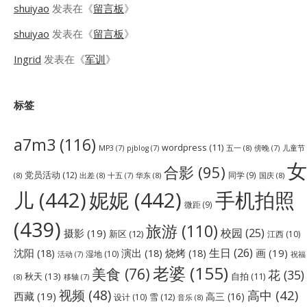
shuiyao
发表在《
留言板
》
shuiyao
发表在《
留言板
》
Ingrid
发表在《
军训
》
标签
a7m3
(116)
wordpress
(11)
五一
(8)
儿童节
MP3
(7)
pjblog
(7)
傍晚
(7)
女
合影
(95)
党员活动
(12)
同学
(9)
(8)
出差
(8)
华东
(8)
国庆
(8)
十五
(7)
儿
(442)
妮妮
(442)
手机拍照
微距
(9)
(439)
旅游
(110)
校园
(25)
摄影
(19)
新区
(12)
江西
(10)
生日
(26)
沈阳
(18)
演出
(18)
烧烤
(18)
画
(19)
湿地
(10)
祝福
活动
(7)
老婆
(155)
美食
(76)
花
(35)
秋天
(13)
自拍
(11)
(8)
移轴
(7)
视频
(48)
高中
(42)
西藏
(19)
高三
(16)
雪
(12)
设计
(10)
音乐
(8)