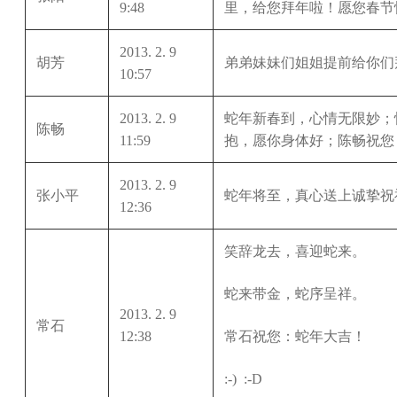
9:48
里，给您拜年啦！愿您春节
2013. 2. 9
胡芳
弟弟妹妹们姐姐提前给你们
10:57
2013. 2. 9
蛇年新春到，心情无限妙；
陈畅
11:59
抱，愿你身体好；陈畅祝您
2013. 2. 9
张小平
蛇年将至，真心送上诚挚祝
12:36
笑辞龙去，喜迎蛇来。
蛇来带金，蛇序呈祥。
2013. 2. 9
常石
12:38
常石祝您：蛇年大吉！
:-) :-D