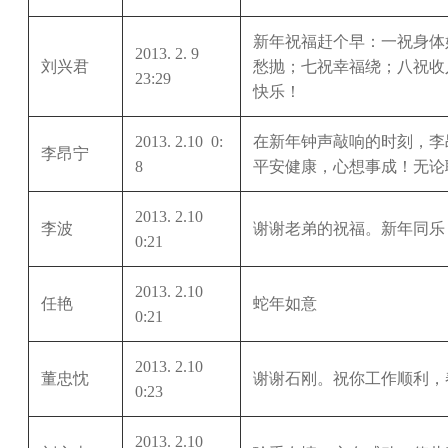
新年祝福赶个早：一祝身体
2013. 2. 9
刘兴君
愁抛；七祝幸福绕；八祝收
23:29
快乐！
2013. 2.10 0:
在新年钟声敲响的时刻，李
李昂宁
8
平安健康，心想事成！无论
2013. 2.10
李波
谢谢老弟的祝福。新年同乐
0:21
2013. 2.10
任艳
蛇年如意
0:21
2013. 2.10
董忠忱
谢谢石刚。祝你工作顺利，
0:23
2013. 2.10