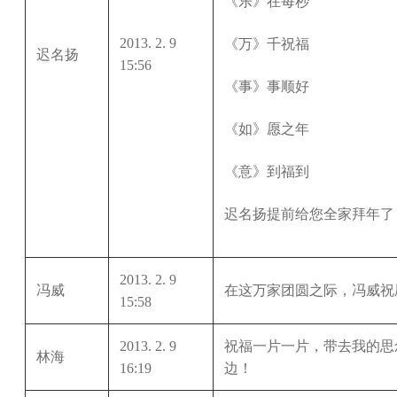
《乐》在每秒
2013. 2. 9
《万》千祝福
迟名扬
15:56
《事》事顺好
《如》愿之年
《意》到福到
迟名扬提前给您全家拜年了
2013. 2. 9
冯威
在这万家团圆之际，冯威祝
15:58
2013. 2. 9
祝福一片一片，带去我的思
林海
16:19
边！