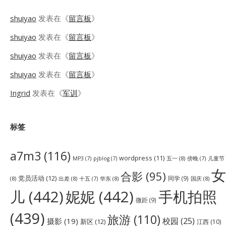
shuiyao
发表在《
留言板
》
shuiyao
发表在《
留言板
》
shuiyao
发表在《
留言板
》
shuiyao
发表在《
留言板
》
Ingrid
发表在《
军训
》
标签
a7m3
(116)
wordpress
(11)
五一
(8)
儿童节
MP3
(7)
pjblog
(7)
傍晚
(7)
女
合影
(95)
党员活动
(12)
同学
(9)
(8)
出差
(8)
华东
(8)
国庆
(8)
十五
(7)
儿
(442)
妮妮
(442)
手机拍照
微距
(9)
(439)
旅游
(110)
校园
(25)
摄影
(19)
新区
(12)
江西
(10)