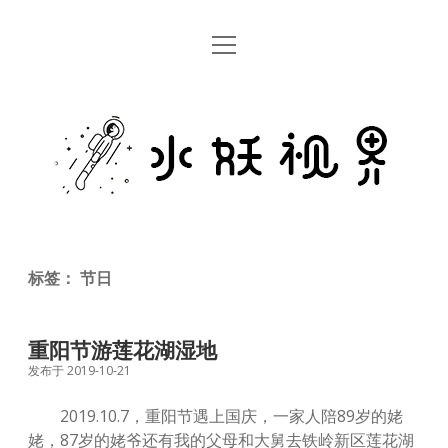
open
首页
menu
留言板
水
关于
妖
视
rss
email
weibo
界
标签：
节日
重阳节游莲花湖湿地
发布于 2019-10-21
2019.10.7，重阳节遇上国庆，一家人陪89岁的姥
姥，87岁的姥爷还有我的父母和大舅去铁岭新区莲花湖