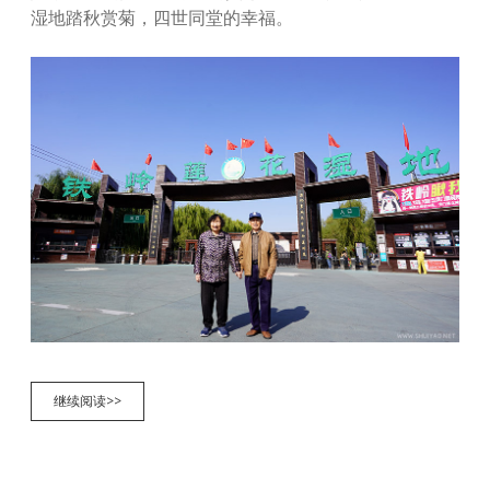
湿地踏秋赏菊，四世同堂的幸福。
重
继续阅读>>
阳
节
游
莲