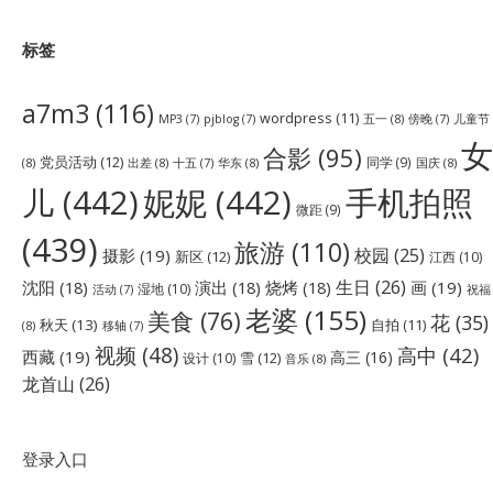
标签
a7m3
(116)
wordpress
(11)
五一
(8)
儿童节
MP3
(7)
pjblog
(7)
傍晚
(7)
女
合影
(95)
党员活动
(12)
同学
(9)
(8)
出差
(8)
华东
(8)
国庆
(8)
十五
(7)
儿
(442)
妮妮
(442)
手机拍照
微距
(9)
(439)
旅游
(110)
校园
(25)
摄影
(19)
新区
(12)
江西
(10)
生日
(26)
沈阳
(18)
演出
(18)
烧烤
(18)
画
(19)
湿地
(10)
祝福
活动
(7)
老婆
(155)
美食
(76)
花
(35)
秋天
(13)
自拍
(11)
(8)
移轴
(7)
视频
(48)
高中
(42)
西藏
(19)
高三
(16)
雪
(12)
设计
(10)
音乐
(8)
龙首山
(26)
登录入口