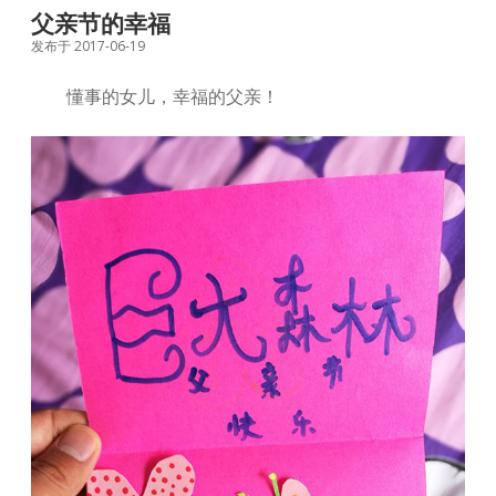
花
父亲节的幸福
湖
发布于 2017-06-19
湿
地
懂事的女儿，幸福的父亲！