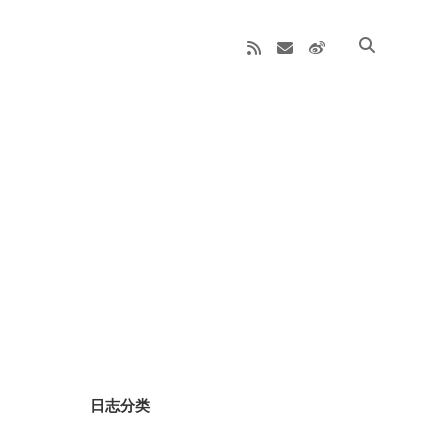
rss
email
weibo
Sidebar
日志分类