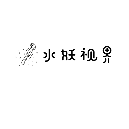
水
妖
视
界