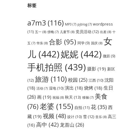
标签
a7m3
(116)
wordpress
MP3
(7)
pjblog
(7)
党员活动
(12)
(11)
五一
(8)
儿童节
(8)
出差
(8)
傍晚
(7)
十
女
合影
(95)
同学
(9)
华东
(8)
国庆
(8)
五
(7)
儿
(442)
妮妮
(442)
微距
(9)
手机拍照
(439)
摄影
(19)
新区
旅游
(110)
校园
(25)
沈阳
(12)
江西
(10)
生日
(18)
演出
(18)
烧烤
(18)
湿地
(10)
活动
(7)
美食
(26)
画
(19)
秋天
(13)
祝福
(8)
移轴
(7)
老婆
(155)
(76)
花
(35)
西
自拍
(11)
视频
(48)
藏
(19)
高三
雪
(12)
设计
(10)
音乐
(8)
高中
(42)
龙首山
(26)
(16)