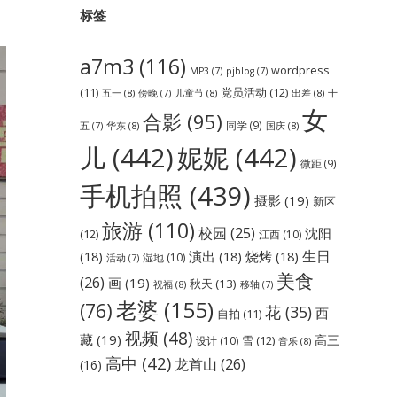
标签
a7m3
(116)
wordpress
MP3
(7)
pjblog
(7)
党员活动
(12)
(11)
五一
(8)
儿童节
(8)
出差
(8)
傍晚
(7)
十
女
合影
(95)
同学
(9)
华东
(8)
国庆
(8)
五
(7)
儿
(442)
妮妮
(442)
微距
(9)
手机拍照
(439)
摄影
(19)
新区
旅游
(110)
校园
(25)
沈阳
(12)
江西
(10)
生日
(18)
演出
(18)
烧烤
(18)
湿地
(10)
活动
(7)
美食
(26)
画
(19)
秋天
(13)
祝福
(8)
移轴
(7)
老婆
(155)
(76)
花
(35)
西
自拍
(11)
视频
(48)
藏
(19)
高三
雪
(12)
设计
(10)
音乐
(8)
高中
(42)
龙首山
(26)
(16)