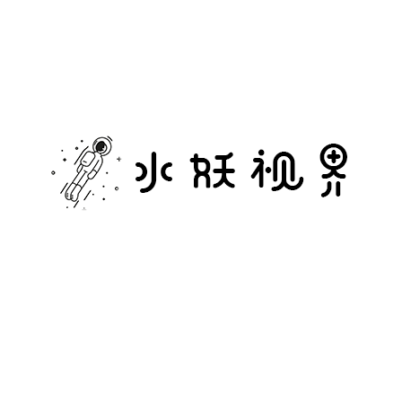
水
妖
视
界