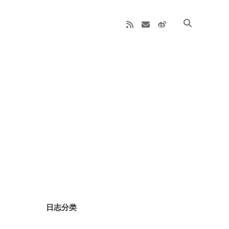
rss
email
weibo
Sidebar
日志分类