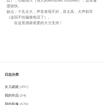
以），功能强大（强大的windows mobile6），反应速
度较快。
缺点：个头太大，声音表现不好，音太高，大声刺耳
（这回不怕漏接电话了）。
在这里感谢老婆的大力支持！
Sidebar
日志分类
女儿妮妮
(451)
我的作品
(34)
我的影像
(676)