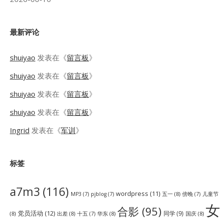
最新评论
shuiyao
发表在《
留言板
》
shuiyao
发表在《
留言板
》
shuiyao
发表在《
留言板
》
shuiyao
发表在《
留言板
》
Ingrid
发表在《
军训
》
标签
a7m3
(116)
wordpress
(11)
五一
(8)
儿童节
MP3
(7)
pjblog
(7)
傍晚
(7)
女
合影
(95)
党员活动
(12)
同学
(9)
(8)
出差
(8)
华东
(8)
国庆
(8)
十五
(7)