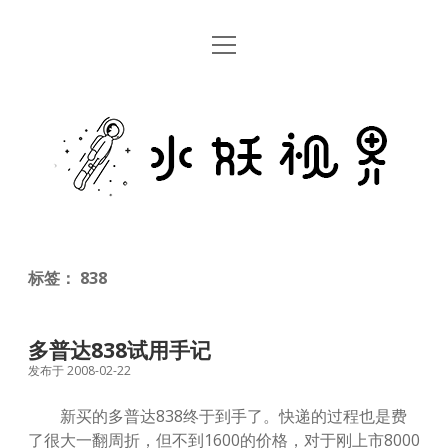
open
首页
menu
留言板
水
关于
妖
视
rss
email
weibo
界
标签：
838
多普达838试用手记
发布于 2008-02-22
新买的多普达838终于到手了。快递的过程也是费
了很大一翻周折，但不到1600的价格，对于刚上市8000