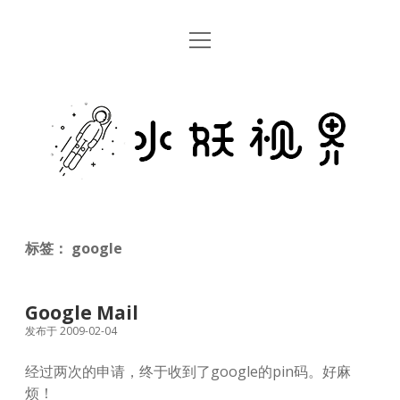
open
首页
menu
留言板
水
关于
妖
视
rss
email
weibo
界
标签：
google
Google Mail
发布于 2009-02-04
经过两次的申请，终于收到了google的pin码。好麻
烦！