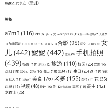
Ingrid
发表在《
军训
》
标签
a7m3
(116)
wordpress
(11)
五一
(8)
儿童节
MP3
(7)
pjblog
(7)
傍晚
(7)
女
合影
(95)
党员活动
(12)
同学
(9)
(8)
出差
(8)
华东
(8)
国庆
(8)
十五
(7)
儿
(442)
妮妮
(442)
手机拍照
微距
(9)
(439)
旅游
(110)
校园
(25)
摄影
(19)
新区
(12)
江西
(10)
生日
(26)
沈阳
(18)
演出
(18)
烧烤
(18)
画
(19)
湿地
(10)
祝福
活动
(7)
老婆
(155)
美食
(76)
花
(35)
秋天
(13)
自拍
(11)
(8)
移轴
(7)
视频
(48)
高中
(42)
西藏
(19)
高三
(16)
雪
(12)
设计
(10)
音乐
(8)
龙首山
(26)