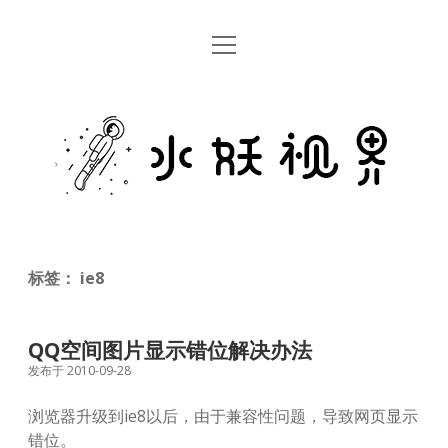
open
首页
menu
留言板
水
关于
妖
视
rss
email
weibo
界
标签：
ie8
QQ空间图片显示错位解决办法
发布于 2010-09-28
浏览器升级到ie8以后，由于兼容性问题，导致网页显示
错位。