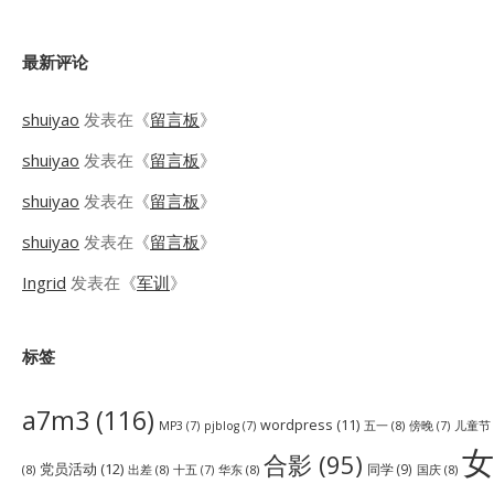
最新评论
shuiyao
发表在《
留言板
》
shuiyao
发表在《
留言板
》
shuiyao
发表在《
留言板
》
shuiyao
发表在《
留言板
》
Ingrid
发表在《
军训
》
标签
a7m3
(116)
wordpress
(11)
五一
(8)
儿童节
MP3
(7)
pjblog
(7)
傍晚
(7)
女
合影
(95)
党员活动
(12)
同学
(9)
(8)
出差
(8)
华东
(8)
国庆
(8)
十五
(7)