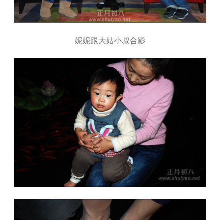
妮妮跟大姑小叔合影