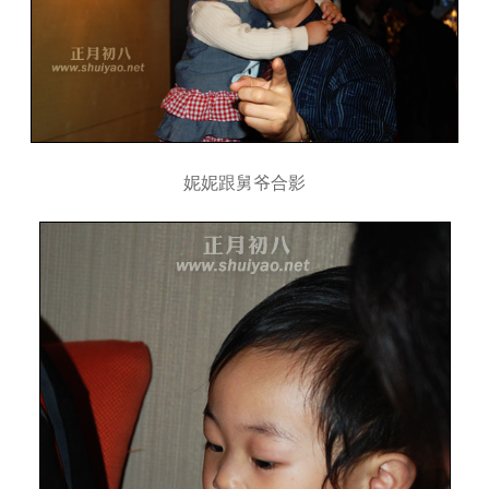
妮妮跟舅爷合影