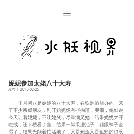
open
首页
menu
留言板
水
关于
妖
视
rss
email
weibo
界
妮妮参加太姥八十大寿
发布于 2010-02-25
正月初八是姥姥的八十大寿，在铁源酒店办的，来
了不少亲威朋友，刚开始妮妮有些拘谨，哭闹，媳妇说
今天让着妮妮，不让她哭，尽量满足她，结果妮妮大开
吃戒，还下楼看了鱼，结果一脚采进池子，鞋跟袜子全
湿了，结果光顾着忙活她了，又是鲍鱼又是鱼翅的也没