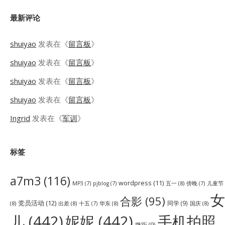
最新评论
shuiyao
发表在《
留言板
》
shuiyao
发表在《
留言板
》
shuiyao
发表在《
留言板
》
shuiyao
发表在《
留言板
》
Ingrid
发表在《
军训
》
标签
a7m3
(116)
wordpress
(11)
五一
(8)
儿童节
MP3
(7)
pjblog
(7)
傍晚
(7)
女
合影
(95)
党员活动
(12)
同学
(9)
(8)
出差
(8)
华东
(8)
国庆
(8)
十五
(7)
儿
(442)
妮妮
(442)
手机拍照
微距
(9)