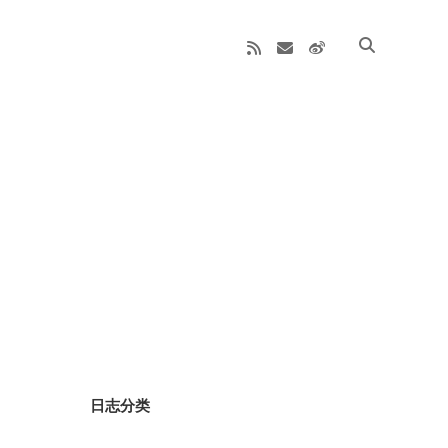
rss
email
weibo
Sidebar
日志分类