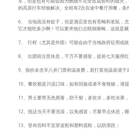
车，但是也有可能会因为燃烧不完全造成暂时的熄火，
的高原行车经验解决。全程有2次在途中餐厅用餐，条
6、 当地虽没有蚊子，但是酒店里也有苍蝇和老鼠，
它才能吃多少啊！可以要求他们点蜡烛驱蝇，这就是藏
7、 行程（尤其是外团）可能会由于当地政府征用或
8、 出团前注意休息，千万不要感冒，提前七天服用
9、报价未含羊八井门票和温泉费，若打算泡温泉请于
10、餐饮都是川滇口味，如有回族或者不食辣椒，请
11、男士要带无色唇膏，防干裂，多饮水，多吃水果
12、抵达当天不要洗澡，以免感冒；尽量早点休息，
13、登布宫时不宜穿皮鞋和塑料底鞋，以防滑跌；