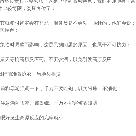
请各位贵宾不要紧张，这是这里的高原特色，我们的师傅有丰富
件比较简陋，委屈各位了；
尤其就餐时肯定会有苍蝇，服务员是不会动手驱赶的，他们会说：
区特色；
政策临时调整而影响，这是民族问题的原因，也属于不可抗力；
红景天等抗高原反应药。不要饮酒，以免引发高原反应；
出行前准备泳衣，当地买很贵；
提前和导游强调一下，千万不要吃饱，以免胃胀，不消化；
，注意涂防晒霜、戴墨镜、千万不能穿短衣短裤；
睡眠好发生高原反应的几率就小；