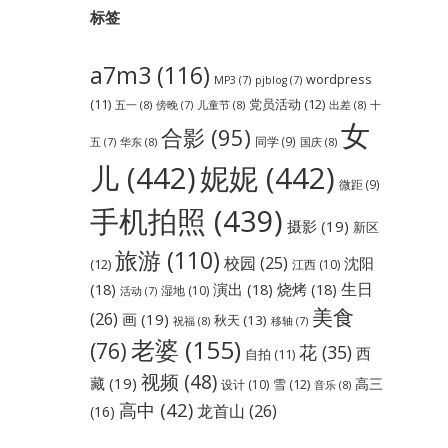
标签
a7m3
(116)
wordpress
MP3
(7)
pjblog
(7)
党员活动
(12)
(11)
五一
(8)
儿童节
(8)
出差
(8)
傍晚
(7)
十
女
合影
(95)
同学
(9)
华东
(8)
国庆
(8)
五
(7)
儿
(442)
妮妮
(442)
微距
(9)
手机拍照
(439)
摄影
(19)
新区
旅游
(110)
校园
(25)
沈阳
(12)
江西
(10)
生日
(18)
演出
(18)
烧烤
(18)
湿地
(10)
活动
(7)
美食
(26)
画
(19)
秋天
(13)
祝福
(8)
移轴
(7)
老婆
(155)
(76)
花
(35)
西
自拍
(11)
视频
(48)
藏
(19)
高三
雪
(12)
设计
(10)
音乐
(8)
高中
(42)
龙首山
(26)
(16)