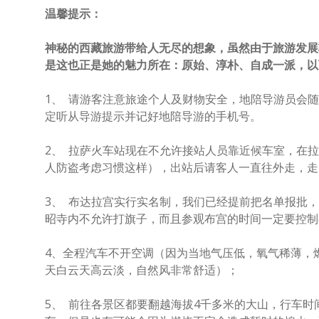
温馨提示：
神秘的西藏旅游带给人无尽的想象，虽然由于旅游发展
是这也正是她的魅力所在：原始、淳朴、自成一派，以
1、 请游客注意旅途个人及财物安全，地陪导游员会
定听从导游提示并记好地陪导游的手机号。
2、 拉萨火车站现在不允许接站人员靠近候车室，在
人防盗考虑习惯这样），出站后请客人一直往外走，走
3、 布达拉宫实行实名制，我们已经提前把名单报批
昭寺内不允许打旗子，而且参观布宫的时间一定要控制
4、全程汽车不开空调（因为当地气压低，氧气稀薄，
天白云天高云淡，自然风非常舒适）；
5、 前往各景区都要翻越海拔4千多米的大山，行车时