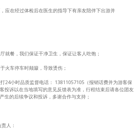
原，应在经过体检后在医生的指导下有亲友陪伴下出游并
餐厅就餐，我们保证干净卫生，保证让客人吃饱；
由于火车停车时颠簸，导致烫伤；
4小时品质监督电话： 13811057105（报销话费并为游客保
客投诉以在当地填写的意见反馈表为准，行程结束后请各位团友
产生的后续争议和投诉，多谢合作与支持；
负责人：