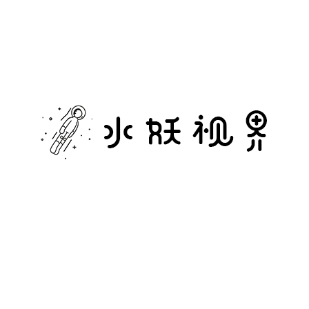
水
妖
视
界