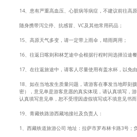
14、患有严重高血压、心脏病等病症，不建议前往高
随身携带泻立停、抗感冒、VC及其他常用药品；
15、高原天气多变，请一定带上雨伞，晴雨两用；
16、往返日喀则和林芝途中会根据行程时间选择沿途
17、在往返旅途中，请客人尽量使用有盖水杯，以免
18、如在当地发生质量问题，请游客在事发当地即刻拨打2
密），意见单是游客意愿的真实体现，请认真填写，游
认真填写意见单，恕不受理因虚假填写或不填意见书而
19、青藏铁路游西藏地接社及负责人：
1、西藏铁道旅游公司 地址：拉萨市罗布林卡路3号；