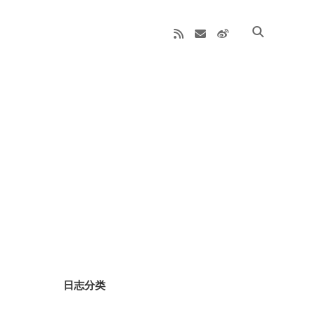
rss
email
weibo
Sidebar
日志分类