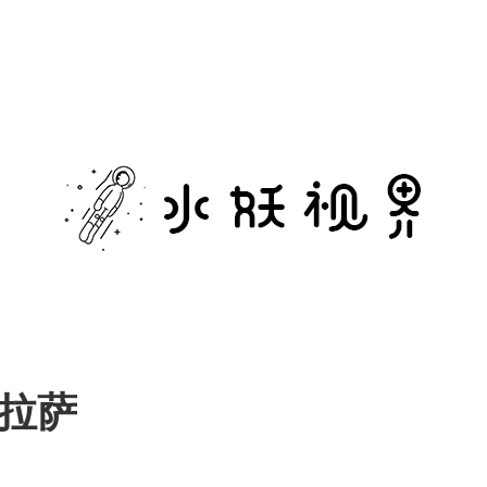
水
妖
视
界
-拉萨