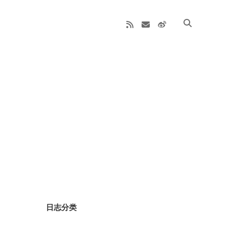
rss
email
weibo
Sidebar
日志分类