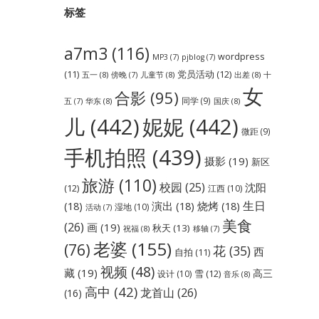
标签
a7m3
(116)
wordpress
MP3
(7)
pjblog
(7)
党员活动
(12)
(11)
五一
(8)
儿童节
(8)
出差
(8)
傍晚
(7)
十
女
合影
(95)
同学
(9)
华东
(8)
国庆
(8)
五
(7)
儿
(442)
妮妮
(442)
微距
(9)
手机拍照
(439)
摄影
(19)
新区
旅游
(110)
校园
(25)
沈阳
(12)
江西
(10)
生日
(18)
演出
(18)
烧烤
(18)
湿地
(10)
活动
(7)
美食
(26)
画
(19)
秋天
(13)
祝福
(8)
移轴
(7)
老婆
(155)
(76)
花
(35)
西
自拍
(11)
视频
(48)
藏
(19)
高三
雪
(12)
设计
(10)
音乐
(8)
高中
(42)
龙首山
(26)
(16)