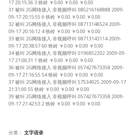
17 20:15:36 3 铁岭 ￥0.00 ￥0.00 ￥0.00
31 被叫 2G网络接入 非视频呼叫 085216168888 2009-
09-17 20:15:55 6 铁岭 ￥0.00 ￥0.00 ￥0.00
32 被叫 2G网络接入 非视频呼叫 08713146524 2009-
09-17 20:16:12 4 铁岭 ￥0.00 ￥0.00 ￥0.00
33 被叫 2G网络接入 非视频呼叫 08713143114 2009-
09-17 20:38:57 60 铁岭 ￥0.00 ￥0.00 ￥0.00
34 被叫 2G网络接入 非视频呼叫 0196852202 2009-09-
17 21:06:31 1 铁岭 ￥0.00 ￥0.00 ￥0.00
36 被叫 2G网络接入 非视频呼叫 057427673358 2009-
09-17 21:16:55 54 铁岭 ￥0.00 ￥0.00 ￥0.00
37 被叫 2G网络接入 非视频呼叫 57534925 2009-09-17
21:31:00 55 铁岭 ￥0.00 ￥0.00 ￥0.00
39 被叫 2G网络接入 非视频呼叫 057427673358 2009-
09-17 21:42:53 2 铁岭 ￥0.00 ￥0.00 ￥0.00
分类：
文字语录