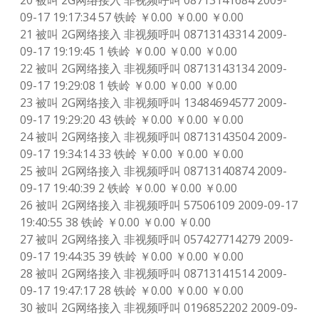
20 被叫 2G网络接入 非视频呼叫 08713141684 2009-
09-17 19:17:34 57 铁岭 ￥0.00 ￥0.00 ￥0.00
21 被叫 2G网络接入 非视频呼叫 08713143314 2009-
09-17 19:19:45 1 铁岭 ￥0.00 ￥0.00 ￥0.00
22 被叫 2G网络接入 非视频呼叫 08713143134 2009-
09-17 19:29:08 1 铁岭 ￥0.00 ￥0.00 ￥0.00
23 被叫 2G网络接入 非视频呼叫 13484694577 2009-
09-17 19:29:20 43 铁岭 ￥0.00 ￥0.00 ￥0.00
24 被叫 2G网络接入 非视频呼叫 08713143504 2009-
09-17 19:34:14 33 铁岭 ￥0.00 ￥0.00 ￥0.00
25 被叫 2G网络接入 非视频呼叫 08713140874 2009-
09-17 19:40:39 2 铁岭 ￥0.00 ￥0.00 ￥0.00
26 被叫 2G网络接入 非视频呼叫 57506109 2009-09-17
19:40:55 38 铁岭 ￥0.00 ￥0.00 ￥0.00
27 被叫 2G网络接入 非视频呼叫 057427714279 2009-
09-17 19:44:35 39 铁岭 ￥0.00 ￥0.00 ￥0.00
28 被叫 2G网络接入 非视频呼叫 08713141514 2009-
09-17 19:47:17 28 铁岭 ￥0.00 ￥0.00 ￥0.00
30 被叫 2G网络接入 非视频呼叫 0196852202 2009-09-