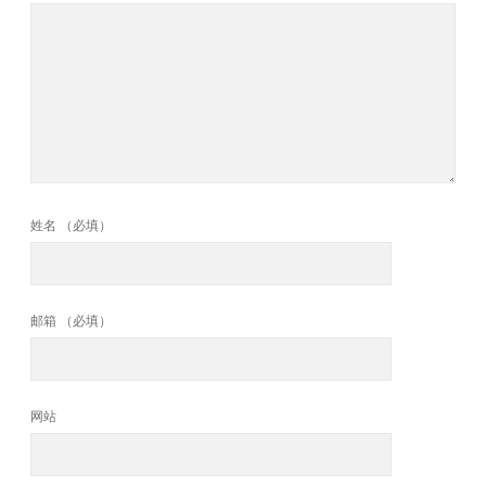
姓名 （必填）
邮箱 （必填）
网站