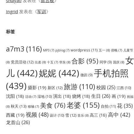
shuiyao
发表在《
留言板
》
Ingrid
发表在《
军训
》
标签
a7m3
(116)
wordpress
(11)
五一
(8)
儿童节
MP3
(7)
pjblog
(7)
傍晚
(7)
女
合影
(95)
党员活动
(12)
同学
(9)
(8)
出差
(8)
华东
(8)
国庆
(8)
十五
(7)
儿
(442)
妮妮
(442)
手机拍照
微距
(9)
(439)
旅游
(110)
校园
(25)
摄影
(19)
新区
(12)
江西
(10)
生日
(26)
沈阳
(18)
演出
(18)
烧烤
(18)
画
(19)
湿地
(10)
祝福
活动
(7)
老婆
(155)
美食
(76)
花
(35)
秋天
(13)
自拍
(11)
(8)
移轴
(7)
视频
(48)
高中
(42)
西藏
(19)
高三
(16)
雪
(12)
设计
(10)
音乐
(8)
龙首山
(26)