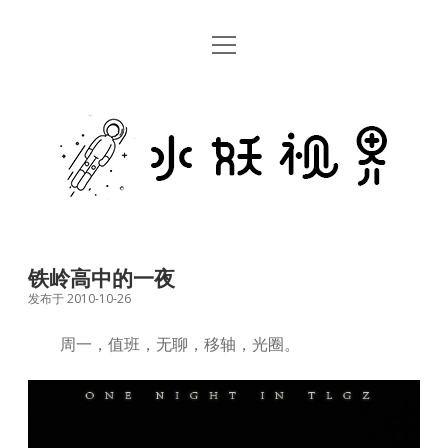
open
首页
menu
留言板
水
关于
妖
视
rss
email
weibo
界
铁岭高中的一夜
发布于 2010-10-26
周一，值班，无聊，移轴，光圈。