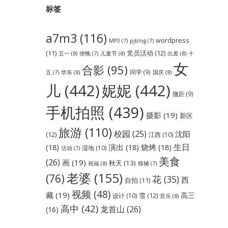
标签
a7m3
(116)
wordpress
MP3
(7)
pjblog
(7)
党员活动
(12)
(11)
五一
(8)
儿童节
(8)
出差
(8)
傍晚
(7)
十
女
合影
(95)
同学
(9)
华东
(8)
国庆
(8)
五
(7)
儿
(442)
妮妮
(442)
微距
(9)
手机拍照
(439)
摄影
(19)
新区
旅游
(110)
校园
(25)
沈阳
(12)
江西
(10)
生日
(18)
演出
(18)
烧烤
(18)
湿地
(10)
活动
(7)
美食
(26)
画
(19)
秋天
(13)
祝福
(8)
移轴
(7)
老婆
(155)
(76)
花
(35)
西
自拍
(11)
视频
(48)
藏
(19)
高三
雪
(12)
设计
(10)
音乐
(8)
高中
(42)
龙首山
(26)
(16)