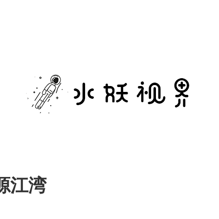
水
妖
视
界
源江湾