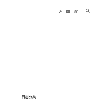
rss
email
weibo
Sidebar
日志分类