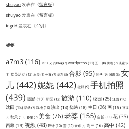
shuiyao
发表在《
留言板
》
shuiyao
发表在《
留言板
》
Ingrid
发表在《
军训
》
标签
a7m3
(116)
wordpress
(11)
五一
(8)
儿童节
MP3
(7)
pjblog
(7)
傍晚
(7)
女
合影
(95)
党员活动
(12)
同学
(9)
(8)
出差
(8)
华东
(8)
国庆
(8)
十五
(7)
儿
(442)
妮妮
(442)
手机拍照
微距
(9)
(439)
旅游
(110)
校园
(25)
摄影
(19)
新区
(12)
江西
(10)
生日
(26)
沈阳
(18)
演出
(18)
烧烤
(18)
画
(19)
湿地
(10)
祝福
活动
(7)
老婆
(155)
美食
(76)
花
(35)
秋天
(13)
自拍
(11)
(8)
移轴
(7)
视频
(48)
高中
(42)
西藏
(19)
高三
(16)
雪
(12)
设计
(10)
音乐
(8)