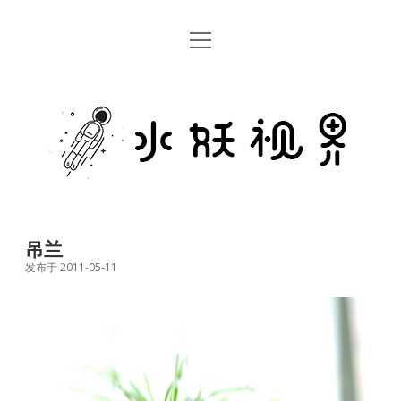
open
首页
menu
留言板
水
关于
妖
视
rss
email
weibo
界
吊兰
发布于 2011-05-11