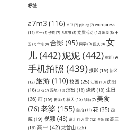
标签
a7m3
(116)
wordpress
MP3
(7)
pjblog
(7)
党员活动
(12)
(11)
五一
(8)
儿童节
(8)
出差
(8)
傍晚
(7)
十
女
合影
(95)
同学
(9)
华东
(8)
国庆
(8)
五
(7)
儿
(442)
妮妮
(442)
微距
(9)
手机拍照
(439)
摄影
(19)
新区
旅游
(110)
校园
(25)
沈阳
(12)
江西
(10)
生日
(18)
演出
(18)
烧烤
(18)
湿地
(10)
活动
(7)
美食
(26)
画
(19)
秋天
(13)
祝福
(8)
移轴
(7)
老婆
(155)
(76)
花
(35)
西
自拍
(11)
视频
(48)
藏
(19)
高三
雪
(12)
设计
(10)
音乐
(8)
高中
(42)
龙首山
(26)
(16)