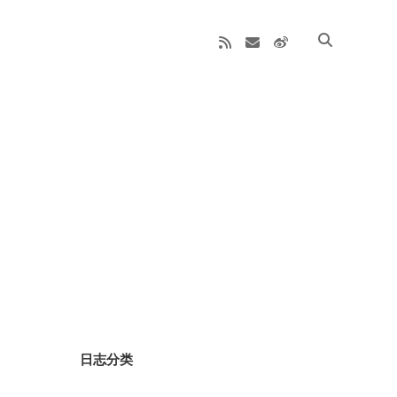
rss
email
weibo
Sidebar
日志分类