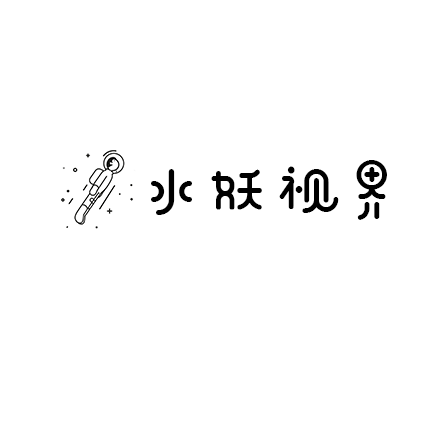
水
妖
视
界