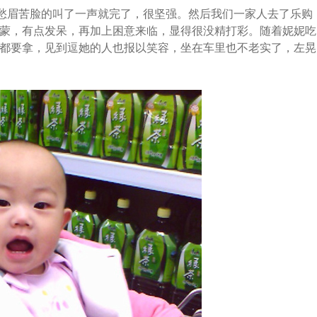
愁眉苦脸的叫了一声就完了，很坚强。然后我们一家人去了乐购
蒙，有点发呆，再加上困意来临，显得很没精打彩。随着妮妮吃
都要拿，见到逗她的人也报以笑容，坐在车里也不老实了，左晃