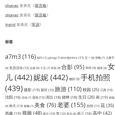
shuiyao
发表在《
留言板
》
shuiyao
发表在《
留言板
》
Ingrid
发表在《
军训
》
标签
a7m3
(116)
wordpress
(11)
五一
(8)
儿童节
MP3
(7)
pjblog
(7)
傍晚
(7)
女
合影
(95)
党员活动
(12)
同学
(9)
(8)
出差
(8)
华东
(8)
国庆
(8)
十五
(7)
儿
(442)
妮妮
(442)
手机拍照
微距
(9)
(439)
旅游
(110)
校园
(25)
摄影
(19)
新区
(12)
江西
(10)
生日
(26)
沈阳
(18)
演出
(18)
烧烤
(18)
画
(19)
湿地
(10)
祝福
活动
(7)
老婆
(155)
美食
(76)
花
(35)
秋天
(13)
自拍
(11)
(8)
移轴
(7)
视频
(48)
高中
(42)
西藏
(19)
高三
(16)
雪
(12)
设计
(10)
音乐
(8)