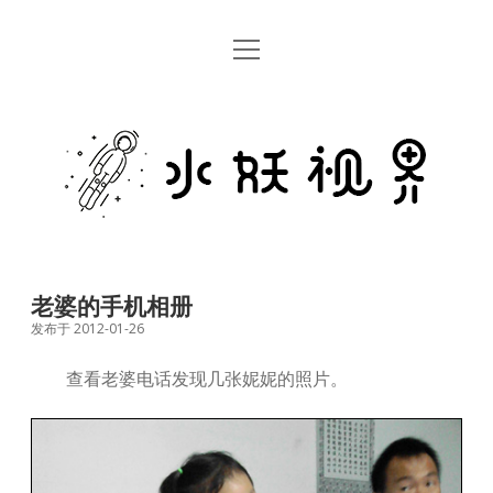
open
首页
menu
留言板
水
关于
妖
视
rss
email
weibo
界
老婆的手机相册
发布于 2012-01-26
查看老婆电话发现几张妮妮的照片。