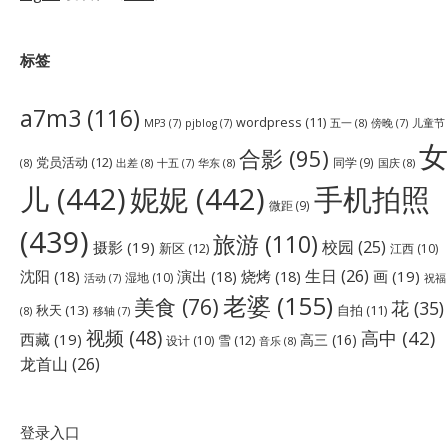
标签
a7m3
(116)
wordpress
(11)
五一
(8)
儿童节
MP3
(7)
pjblog
(7)
傍晚
(7)
女
合影
(95)
党员活动
(12)
同学
(9)
(8)
出差
(8)
华东
(8)
国庆
(8)
十五
(7)
儿
(442)
妮妮
(442)
手机拍照
微距
(9)
(439)
旅游
(110)
校园
(25)
摄影
(19)
新区
(12)
江西
(10)
生日
(26)
沈阳
(18)
演出
(18)
烧烤
(18)
画
(19)
湿地
(10)
祝福
活动
(7)
老婆
(155)
美食
(76)
花
(35)
秋天
(13)
自拍
(11)
(8)
移轴
(7)
视频
(48)
高中
(42)
西藏
(19)
高三
(16)
雪
(12)
设计
(10)
音乐
(8)
龙首山
(26)
登录入口