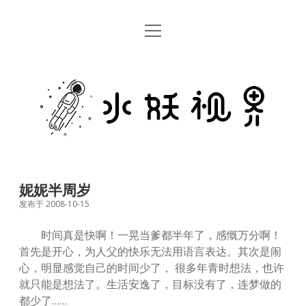
open
首页
menu
留言板
水
关于
妖
视
rss
email
weibo
界
妮妮半周岁
发布于 2008-10-15
时间真是快啊！一晃当爹都半年了，感慨万分啊！
首先是开心，为人父的快乐无法用语言表达。其次是闹
心，明显感觉自己的时间少了， 很多年青时想法，也许
就只能是想法了。生活安逸了，目标没有了，连梦做的
都少了……