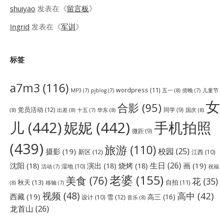
shuiyao
发表在《
留言板
》
Ingrid
发表在《
军训
》
标签
a7m3
(116)
wordpress
(11)
五一
(8)
儿童节
MP3
(7)
pjblog
(7)
傍晚
(7)
女
合影
(95)
党员活动
(12)
同学
(9)
(8)
出差
(8)
华东
(8)
国庆
(8)
十五
(7)
儿
(442)
妮妮
(442)
手机拍照
微距
(9)
(439)
旅游
(110)
校园
(25)
摄影
(19)
新区
(12)
江西
(10)
生日
(26)
沈阳
(18)
演出
(18)
烧烤
(18)
画
(19)
湿地
(10)
祝福
活动
(7)
老婆
(155)
美食
(76)
花
(35)
秋天
(13)
自拍
(11)
(8)
移轴
(7)
视频
(48)
高中
(42)
西藏
(19)
高三
(16)
雪
(12)
设计
(10)
音乐
(8)
龙首山
(26)