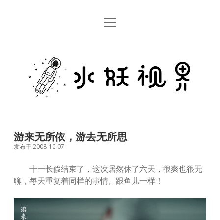
open
首页
menu
留言板
水
关于
妖
视
rss
email
weibo
界
游来无所依，游去无所思
发布于 2008-10-07
十一长假结束了，这次居然休了六天，很爽也很无
聊，每天重复着同样的事情。跟鱼儿一样！