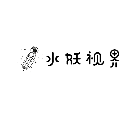
水
妖
视
界