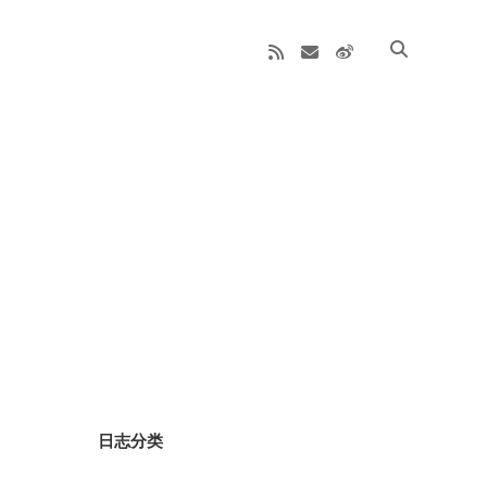
rss
email
weibo
Sidebar
日志分类