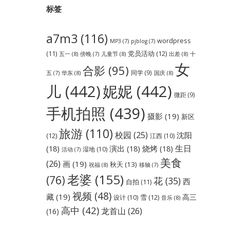
标签
a7m3
(116)
wordpress
MP3
(7)
pjblog
(7)
党员活动
(12)
(11)
五一
(8)
儿童节
(8)
出差
(8)
傍晚
(7)
十
女
合影
(95)
同学
(9)
华东
(8)
国庆
(8)
五
(7)
儿
(442)
妮妮
(442)
微距
(9)
手机拍照
(439)
摄影
(19)
新区
旅游
(110)
校园
(25)
沈阳
(12)
江西
(10)
生日
(18)
演出
(18)
烧烤
(18)
湿地
(10)
活动
(7)
美食
(26)
画
(19)
秋天
(13)
祝福
(8)
移轴
(7)
老婆
(155)
(76)
花
(35)
西
自拍
(11)
视频
(48)
藏
(19)
高三
雪
(12)
设计
(10)
音乐
(8)
高中
(42)
龙首山
(26)
(16)