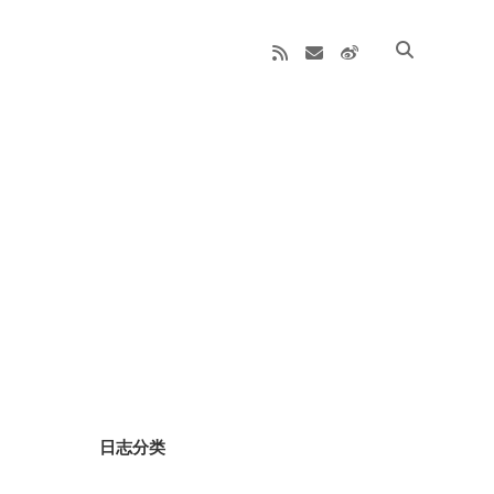
rss
email
weibo
Sidebar
日志分类