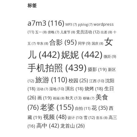
标签
a7m3
(116)
wordpress
MP3
(7)
pjblog
(7)
党员活动
(12)
(11)
五一
(8)
儿童节
(8)
出差
(8)
傍晚
(7)
十
女
合影
(95)
同学
(9)
华东
(8)
国庆
(8)
五
(7)
儿
(442)
妮妮
(442)
微距
(9)
手机拍照
(439)
摄影
(19)
新区
旅游
(110)
校园
(25)
沈阳
(12)
江西
(10)
生日
(18)
演出
(18)
烧烤
(18)
湿地
(10)
活动
(7)
美食
(26)
画
(19)
秋天
(13)
祝福
(8)
移轴
(7)
老婆
(155)
(76)
花
(35)
西
自拍
(11)
视频
(48)
藏
(19)
高三
雪
(12)
设计
(10)
音乐
(8)
高中
(42)
龙首山
(26)
(16)