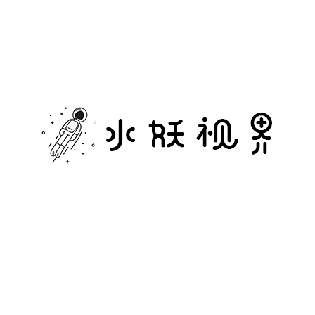
水
妖
视
界