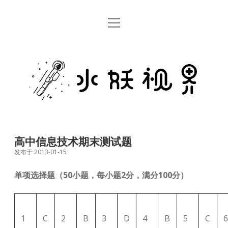
open
首页
menu
留言板
水
关于
妖
视
rss
email
weibo
界
高中信息技术期末测试题
发布于 2013-01-15
单项选择题（50小题，每小题2分，满分100分）
1
C
2
B
3
D
4
B
5
C
6