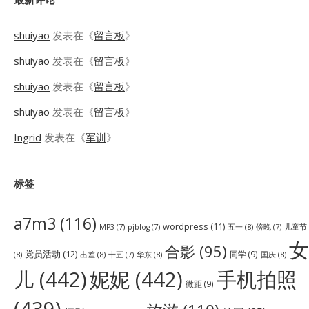
shuiyao
发表在《
留言板
》
shuiyao
发表在《
留言板
》
shuiyao
发表在《
留言板
》
shuiyao
发表在《
留言板
》
Ingrid
发表在《
军训
》
标签
a7m3
(116)
wordpress
(11)
五一
(8)
儿童节
MP3
(7)
pjblog
(7)
傍晚
(7)
女
合影
(95)
党员活动
(12)
同学
(9)
(8)
出差
(8)
华东
(8)
国庆
(8)
十五
(7)
儿
(442)
妮妮
(442)
手机拍照
微距
(9)