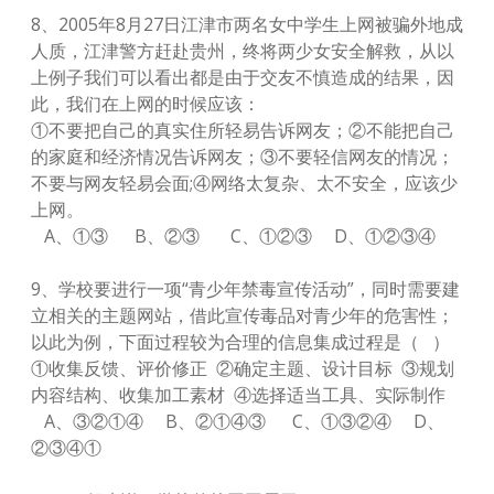
8、2005年8月27日江津市两名女中学生上网被骗外地成
人质，江津警方赶赴贵州，终将两少女安全解救，从以
上例子我们可以看出都是由于交友不慎造成的结果，因
此，我们在上网的时候应该：
①不要把自己的真实住所轻易告诉网友；②不能把自己
的家庭和经济情况告诉网友；③不要轻信网友的情况；
不要与网友轻易会面;④网络太复杂、太不安全，应该少
上网。
A、①③ B、②③ C、①②③ D、①②③④
9、学校要进行一项“青少年禁毒宣传活动”，同时需要建
立相关的主题网站，借此宣传毒品对青少年的危害性；
以此为例，下面过程较为合理的信息集成过程是（ ）
①收集反馈、评价修正 ②确定主题、设计目标 ③规划
内容结构、收集加工素材 ④选择适当工具、实际制作
A、③②①④ B、②①④③ C、①③②④ D、
②③④①