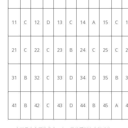
11
C
12
D
13
C
14
A
15
C
1
21
C
22
C
23
B
24
C
25
C
2
31
B
32
C
33
D
34
D
35
B
3
41
B
42
C
43
D
44
B
45
A
4