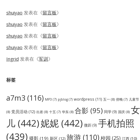
shuiyao
发表在《
留言板
》
shuiyao
发表在《
留言板
》
shuiyao
发表在《
留言板
》
shuiyao
发表在《
留言板
》
Ingrid
发表在《
军训
》
标签
a7m3
(116)
wordpress
(11)
五一
(8)
儿童节
MP3
(7)
pjblog
(7)
傍晚
(7)
女
合影
(95)
党员活动
(12)
同学
(9)
(8)
出差
(8)
华东
(8)
国庆
(8)
十五
(7)
儿
(442)
妮妮
(442)
手机拍照
微距
(9)
(439)
旅游
(110)
校园
(25)
摄影
(19)
新区
(12)
江西
(10)