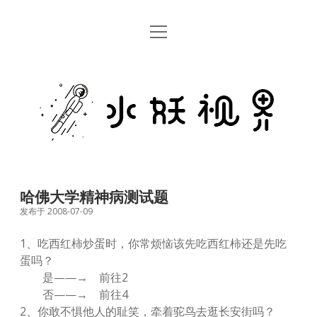
open
首页
menu
留言板
水
关于
妖
视
rss
email
weibo
界
哈佛大学精神病测试题
发布于 2008-07-09
1、吃西红柿炒蛋时，你常烦恼该先吃西红柿还是先吃
蛋吗？
是——→ 前往2
否——→ 前往4
2、你敢不惧他人的耻笑，牵着驼鸟去逛长安街吗？