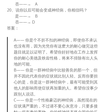
否——→ A
20、说你以后可能会变成神经病，你相信吗？
是——→ B
否——→ D
答案：
A—— 你是个不折不扣的神经病，即使你不承认
也没有用，因为光凭你有这麽大的耐心做完这些
题目就足以证明了。希望你好好地在工作上发挥
你的耐心美德及铁齿性格，将来不排除有出人头
地的可能。
B—— 你是一群神经病中比较善良的那一个，但
并不因此代表你的症状就比别人轻。反而你要担
心的是，你是这一群神经病中，最有可能受到其
他人的影响而使症状再加重的人。希望你没事少
跟别人说话。
C—— 你是一个性格豪迈的神经病，虽然现在的
症状满严重的，不过请不要心灰意冷，只要多接