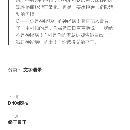
触一些有趣的事物，你的精神状态将会因你的乐
观性格而逐渐正常化。但是，要改掉参与危险活
动的习惯。
D—— 你是神经病中的神经病！简直病入膏肓
了！更可怕的是，你虽然口口声声地说： “ 我绝
不是神经病！ ” 可是你的潜意识却告诉自己： “
我是神经病中的王！ ” 你该接受治疗了。
分类：
文字语录
上一篇
D40x随拍
下一篇
终于反了