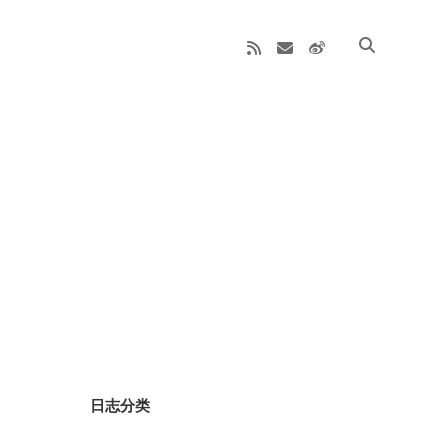
rss
email
weibo
Sidebar
日志分类