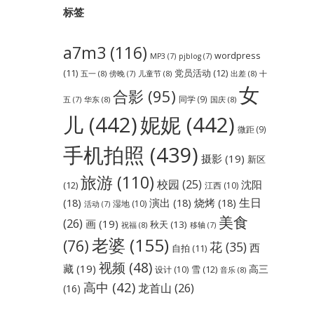
标签
a7m3
(116)
wordpress
MP3
(7)
pjblog
(7)
党员活动
(12)
(11)
五一
(8)
儿童节
(8)
出差
(8)
傍晚
(7)
十
女
合影
(95)
同学
(9)
华东
(8)
国庆
(8)
五
(7)
儿
(442)
妮妮
(442)
微距
(9)
手机拍照
(439)
摄影
(19)
新区
旅游
(110)
校园
(25)
沈阳
(12)
江西
(10)
生日
(18)
演出
(18)
烧烤
(18)
湿地
(10)
活动
(7)
美食
(26)
画
(19)
秋天
(13)
祝福
(8)
移轴
(7)
老婆
(155)
(76)
花
(35)
西
自拍
(11)
视频
(48)
藏
(19)
高三
雪
(12)
设计
(10)
音乐
(8)
高中
(42)
龙首山
(26)
(16)