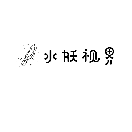
水
妖
视
界