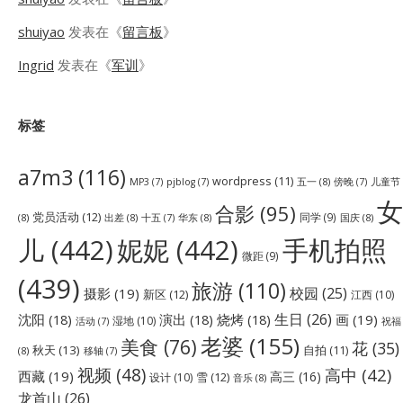
shuiyao
发表在《
留言板
》
Ingrid
发表在《
军训
》
标签
a7m3
(116)
wordpress
(11)
五一
(8)
儿童节
MP3
(7)
pjblog
(7)
傍晚
(7)
女
合影
(95)
党员活动
(12)
同学
(9)
(8)
出差
(8)
华东
(8)
国庆
(8)
十五
(7)
儿
(442)
妮妮
(442)
手机拍照
微距
(9)
(439)
旅游
(110)
校园
(25)
摄影
(19)
新区
(12)
江西
(10)
生日
(26)
沈阳
(18)
演出
(18)
烧烤
(18)
画
(19)
湿地
(10)
祝福
活动
(7)
老婆
(155)
美食
(76)
花
(35)
秋天
(13)
自拍
(11)
(8)
移轴
(7)
视频
(48)
高中
(42)
西藏
(19)
高三
(16)
雪
(12)
设计
(10)
音乐
(8)
龙首山
(26)