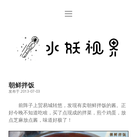
open
首页
menu
留言板
水
关于
妖
视
rss
email
weibo
界
朝鲜拌饭
发布于 2013-07-03
前阵子上贸易城转悠，发现有卖朝鲜拌饭的酱。正
好今晚不知道吃啥，买了点现成的拌菜，煎个鸡蛋，放
点芝麻放点酱，味道好极了！