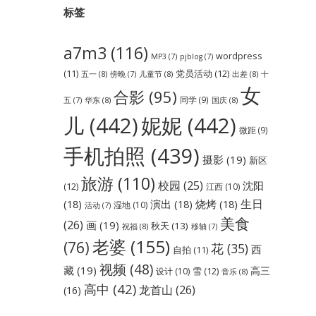
标签
a7m3
(116)
wordpress
MP3
(7)
pjblog
(7)
党员活动
(12)
(11)
五一
(8)
儿童节
(8)
出差
(8)
傍晚
(7)
十
女
合影
(95)
同学
(9)
华东
(8)
国庆
(8)
五
(7)
儿
(442)
妮妮
(442)
微距
(9)
手机拍照
(439)
摄影
(19)
新区
旅游
(110)
校园
(25)
沈阳
(12)
江西
(10)
生日
(18)
演出
(18)
烧烤
(18)
湿地
(10)
活动
(7)
美食
(26)
画
(19)
秋天
(13)
祝福
(8)
移轴
(7)
老婆
(155)
(76)
花
(35)
西
自拍
(11)
视频
(48)
藏
(19)
高三
雪
(12)
设计
(10)
音乐
(8)
高中
(42)
龙首山
(26)
(16)