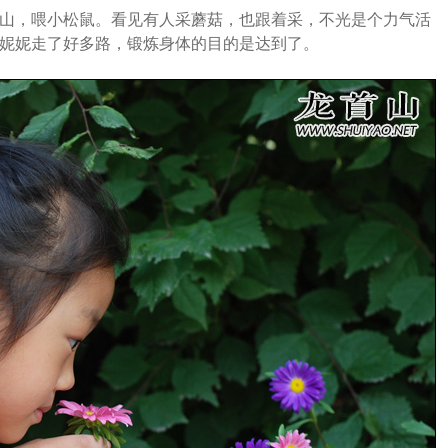
，喂小松鼠。看见有人采蘑菇，也跟着采，不光是个力气活
妮妮走了好多路，锻炼身体的目的是达到了。