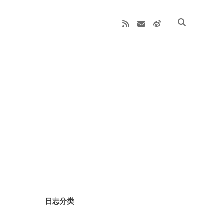
rss
email
weibo
Sidebar
日志分类