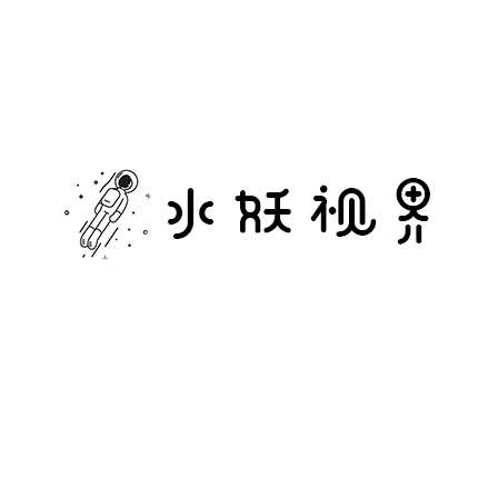
水
妖
视
界