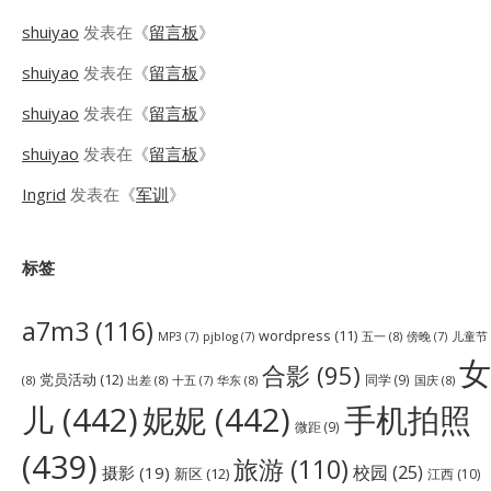
shuiyao
发表在《
留言板
》
shuiyao
发表在《
留言板
》
shuiyao
发表在《
留言板
》
shuiyao
发表在《
留言板
》
Ingrid
发表在《
军训
》
标签
a7m3
(116)
wordpress
(11)
五一
(8)
儿童节
MP3
(7)
pjblog
(7)
傍晚
(7)
女
合影
(95)
党员活动
(12)
同学
(9)
(8)
出差
(8)
华东
(8)
国庆
(8)
十五
(7)
儿
(442)
妮妮
(442)
手机拍照
微距
(9)
(439)
旅游
(110)
校园
(25)
摄影
(19)
新区
(12)
江西
(10)