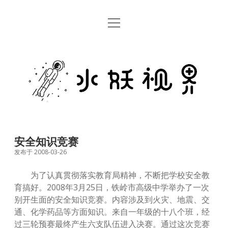
open
首页
menu
留言板
水
关于
妖
视
rss
email
weibo
界
安全知识竞赛
发布于 2008-03-26
为了认真贯彻落实教育局精神，不断把学校安全教
育搞好。2008年3月25日，铁岭市高级中学举办了一次
别开生面的安全知识竞赛。内容涉及到火灾、地震、交
通、化学药品等方面知识。来自一年级的十八个班，经
过三轮预赛最终产生六支队伍进入决赛。通过这次竞赛