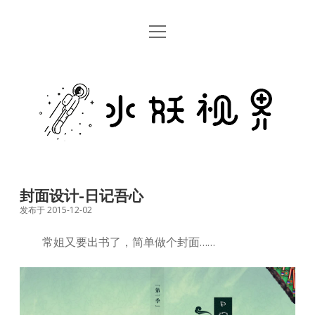
open
首页
menu
留言板
水
关于
妖
视
rss
email
weibo
界
封面设计-日记吾心
发布于 2015-12-02
常姐又要出书了，简单做个封面……