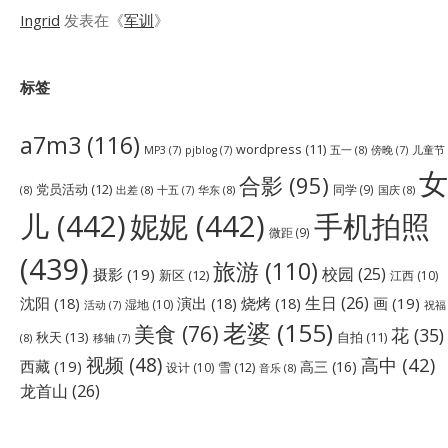
Ingrid
发表在《
军训
》
标签
a7m3
(116)
wordpress
(11)
五一
(8)
儿童节
MP3
(7)
pjblog
(7)
傍晚
(7)
女
合影
(95)
党员活动
(12)
同学
(9)
(8)
出差
(8)
华东
(8)
国庆
(8)
十五
(7)
儿
(442)
妮妮
(442)
手机拍照
微距
(9)
(439)
旅游
(110)
校园
(25)
摄影
(19)
新区
(12)
江西
(10)
生日
(26)
沈阳
(18)
演出
(18)
烧烤
(18)
画
(19)
湿地
(10)
祝福
活动
(7)
老婆
(155)
美食
(76)
花
(35)
秋天
(13)
自拍
(11)
(8)
移轴
(7)
视频
(48)
高中
(42)
西藏
(19)
高三
(16)
雪
(12)
设计
(10)
音乐
(8)
龙首山
(26)