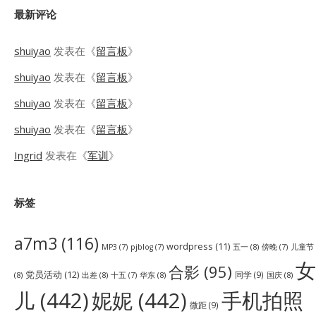
最新评论
shuiyao
发表在《
留言板
》
shuiyao
发表在《
留言板
》
shuiyao
发表在《
留言板
》
shuiyao
发表在《
留言板
》
Ingrid
发表在《
军训
》
标签
a7m3
(116)
wordpress
(11)
五一
(8)
儿童节
MP3
(7)
pjblog
(7)
傍晚
(7)
女
合影
(95)
党员活动
(12)
同学
(9)
(8)
出差
(8)
华东
(8)
国庆
(8)
十五
(7)
儿
(442)
妮妮
(442)
手机拍照
微距
(9)