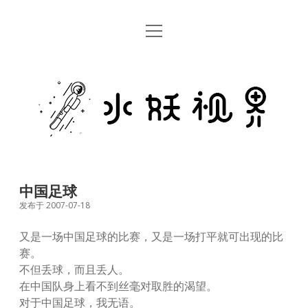
open
首页
menu
留言板
水
关于
妖
视
rss
email
weibo
界
中国足球
发布于 2007-07-18
又是一场中国足球的比赛，又是一场打平就可出现的比
赛。
不但丢球，而且丢人。
在中国队身上看不到丝毫对取胜的渴望。
对于中国足球，我无语。