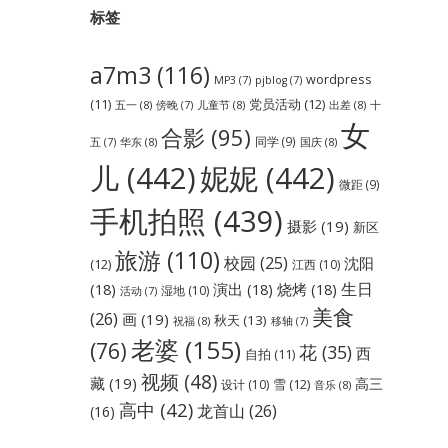
标签
a7m3
(116)
wordpress
MP3
(7)
pjblog
(7)
党员活动
(12)
(11)
五一
(8)
儿童节
(8)
出差
(8)
傍晚
(7)
十
女
合影
(95)
同学
(9)
华东
(8)
国庆
(8)
五
(7)
儿
(442)
妮妮
(442)
微距
(9)
手机拍照
(439)
摄影
(19)
新区
旅游
(110)
校园
(25)
沈阳
(12)
江西
(10)
生日
(18)
演出
(18)
烧烤
(18)
湿地
(10)
活动
(7)
美食
(26)
画
(19)
秋天
(13)
祝福
(8)
移轴
(7)
老婆
(155)
(76)
花
(35)
西
自拍
(11)
视频
(48)
藏
(19)
高三
雪
(12)
设计
(10)
音乐
(8)
高中
(42)
龙首山
(26)
(16)