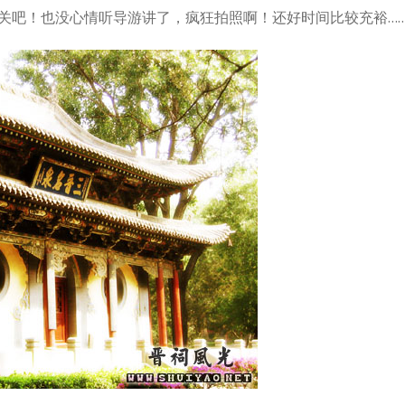
关吧！也没心情听导游讲了，疯狂拍照啊！还好时间比较充裕…