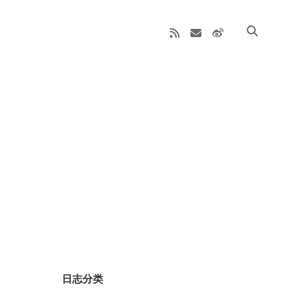
rss
email
weibo
Sidebar
日志分类