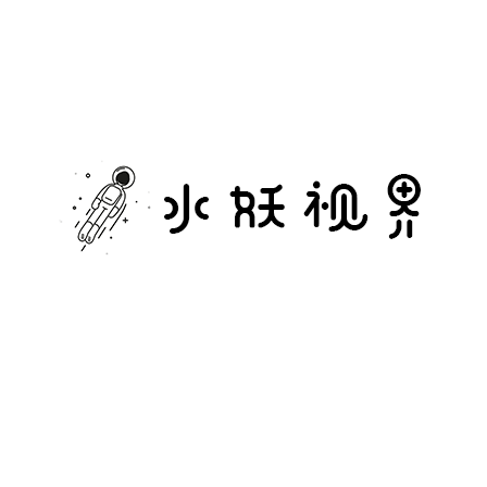
水
妖
视
界