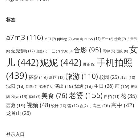
标签
a7m3
(116)
wordpress
(11)
五一
(8)
儿童节
MP3
(7)
pjblog
(7)
傍晚
(7)
女
合影
(95)
党员活动
(12)
同学
(9)
(8)
出差
(8)
华东
(8)
国庆
(8)
十五
(7)
儿
(442)
妮妮
(442)
手机拍照
微距
(9)
(439)
旅游
(110)
校园
(25)
摄影
(19)
新区
(12)
江西
(10)
生日
(26)
沈阳
(18)
演出
(18)
烧烤
(18)
画
(19)
湿地
(10)
祝福
活动
(7)
老婆
(155)
美食
(76)
花
(35)
秋天
(13)
自拍
(11)
(8)
移轴
(7)
视频
(48)
高中
(42)
西藏
(19)
高三
(16)
雪
(12)
设计
(10)
音乐
(8)
龙首山
(26)
登录入口