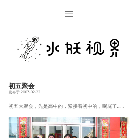
open
首页
menu
留言板
水
关于
妖
视
rss
email
weibo
界
初五聚会
发布于 2007-02-22
初五大聚会，先是高中的，紧接着初中的，喝屁了……